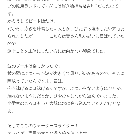
プの健康ランドって25Mには浮き輪持
ち込みNGだったので
す。
かろうじてビート版だけ。
だから、泳ぎを練習したい人とか、
ひたすら遠泳したい方もお
られましたが・・・・
こちらは皆さん思い思いに遊ばれていた
ので
泳ぐことを主体にしたい方には向かない印象でした。
＊
波のプールは楽しかったです！
横の壁にぶつかった波が大きくて乗りがいがあるので、
そこに
陣取っていたんですよ。昔は。
今も泳げるには泳げるんですが、ぶつからないようにだとか、
溺れないようにだとか、ひやひやしながら遊んでいました。
小学生のころはもっと大胆に水に突っ込んでいたんだけどな
あ。
＊
そしてここのウォータースライダー！
スライダー専用の大きな浮き輪を使います。