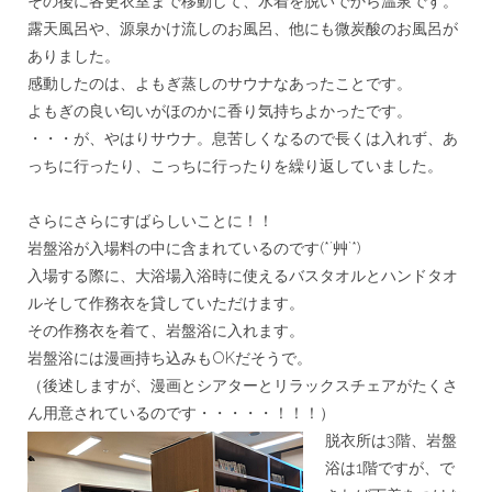
その後に各更衣室まで移動して、水着を脱いでから温泉です。
露天風呂や、源泉かけ流しのお風呂、
他にも微炭酸のお風呂が
ありました。
感動したのは、よもぎ蒸しのサウナなあったことです。
よもぎの良い匂いがほのかに香り気持ちよかったです。
・・・が、やはりサウナ。息苦しくなるので長くは入れず、
あ
っちに行ったり、こっちに行ったりを繰り返していました。
＊
さらにさらにすばらしいことに！！
岩盤浴が入場料の中に含まれているのです(*´艸`*)
入場する際に、
大浴場入浴時に使えるバスタオルとハンドタオ
ルそして作務衣を貸
していただけます。
その作務衣を着て、岩盤浴に入れます。
岩盤浴には漫画持ち込みもOKだそうで。
（後述しますが、
漫画とシアターとリラックスチェアがたくさ
ん用意されているので
す・・・・・！！！）
脱衣所は3階、岩盤
浴は1階ですが、
で