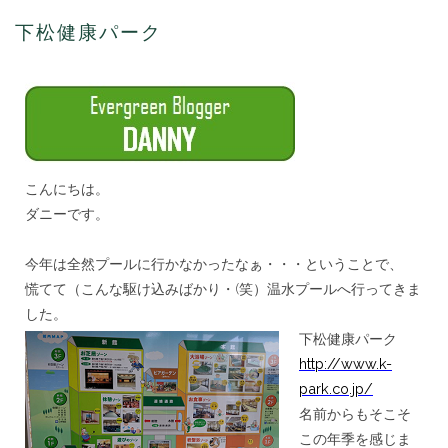
松
健
下松健康パーク
康
パ
ー
ク
は
こんにちは。
ダニーです。
＊
今年は全然プールに行かなかったなぁ・・・ということで、
慌てて（こんな駆け込みばかり・(笑）
温水プールへ行ってきま
した。
下松健康パーク
http://www.k-
park.co.jp/
名前からもそこそ
この年季を感じま