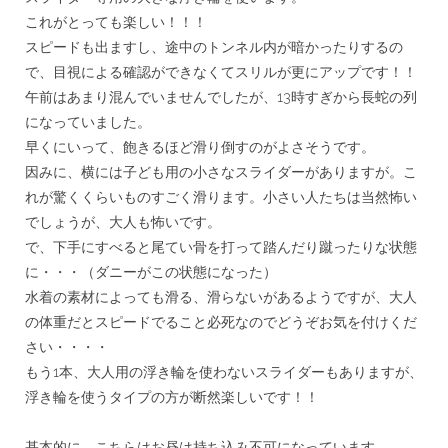
これがとっても楽しい！！！
スピードも出ますし、途中のトンネル内が暗かったりするの
で、
目視による確認ができなくてスリルが更にアップです！！
午前はあまり混んでいませんでしたが、
13時すぎから長蛇の列
になっていました。
早くにいって、飽きるほど滑り倒すのがよさそうです。
因みに、横には子ども用の小さなスライダーがありますが。こ
れが驚くくらいものすごく滑ります。小さい人たちは当然怖い
でしょうが、大人も怖いです。
で、下手にすべると尾てい骨を打って踏んだり蹴ったりな状態
に・
・・（ダニーがこの状態になった）
水着の素材によっても滑る、滑らないがあるようですが、
大人
の体重だとスピードでること必死なのでどうぞお気を付けくだ
さい・・・・
もう1本、大人用の浮き輪を使わないスライダーもありますが、
浮き輪を使うタイプの方が断然楽しいです！！
＊
基本的に、こちらはお昼は持ち込み不可になっています。