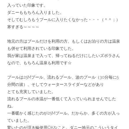
入っ
ていた印象です。
ダニーももちろん入りました。
そしてむしろもうプールに入りたくなかった・・・（＾＾；）
寒すぎる～～～～
＊
地元の方はプールだけを利用の方、
もしくはお泊りの方は温泉
も併せて利用されている印象でした。
我が家は温泉まで入って、
帰ってねるだけにしたいズボラさん
なので、
もちろん温泉も利用です☆
＊
プールは25Mプール、流れるプール、波のプール（
30分毎に5
分間の波）、そしてウォータースライダーなどがあり
とても充実していました。
流れるプールの水温が一番低くて入っていられませんでした
ね。
一番暖かく感じたのが25Mプール。だからか、
多くの方が入っ
ていました。
驚いたのが浮き輪使用OKなこと。
ダニー地元のこういうタイ