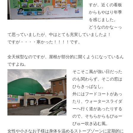
すが、
近くの看板
からもやはり年季
を感じました。
どうなのかな～っ
て思っていましたが、
中はとても充実していましたよ！
ですが・・・・寒かった！！！！です。
＊
全天候型なのですが、
屋根が部分的に開くようになっているん
ですよね。
そこそこ風が強い日だった
のも関わらず、そこの窓は
ひらきっぱなし。
外にはフードコートがあっ
たり、
ウォータースライダ
ーへ行く道があったりする
ので、
そちらからもびゅー
びゅー吹き込む風。
女性や小さなお子様は身体を温めるストーブゾーンに定期的に