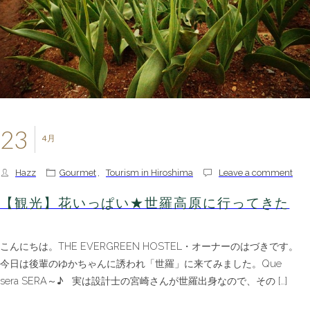
23
4月
Hazz
Gourmet
,
Tourism in Hiroshima
Leave a comment
【観光】花いっぱい★世羅高原に行ってきた
こんにちは。THE EVERGREEN HOSTEL・オーナーのはづきです。
今日は後輩のゆかちゃんに誘われ「世羅」に来てみました。Que
sera SERA～♪ 実は設計士の宮崎さんが世羅出身なので、その […]