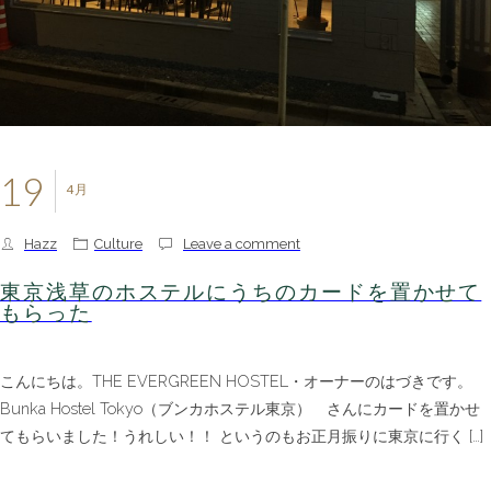
19
4月
Hazz
Culture
Leave a comment
東京浅草のホステルにうちのカードを置かせて
もらった
こんにちは。THE EVERGREEN HOSTEL・オーナーのはづきです。
Bunka Hostel Tokyo（ブンカホステル東京） さんにカードを置かせ
てもらいました！うれしい！！ というのもお正月振りに東京に行く […]