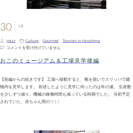
30
1月
Hazz
Culture
,
Gourmet
,
Tourism in Hiroshima
お
コメントを受け付けていません
こ
の
おこのミュージアム＆工場見学後編
ミ
ュ
ー
【前編からの続きです】 工場へ移動すると、靴を脱いでスリッパで建
ジ
ア
物内を見学します。 前述したように見学に伺ったのは年の瀬。 生産数
ム
を少しずつ減り、機械の稼働時間も減っている時期でした。 当初予定
＆
工
されていた、赤ちゃん用のソ […]
場
見
学
後
編
は