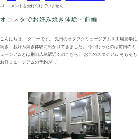
オ
コメントを受け付けていません
コ
ス
オコスタでお好み焼き体験・前編
タ
で
お
こんにちは。 ダニーです。 先日のオタフクミュージアム＆工場見学に
好
み
続き、お好み焼き体験に出かけてきました。 今回行ったのは前回のミ
焼
ュージアムとは別の広島駅近くのこちら。 おこのスタジアム そもそも
き
体
お好ミュージアムの予約が […]
験・
前
編
は