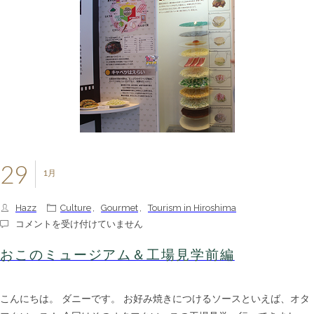
29
1月
Hazz
Culture
,
Gourmet
,
Tourism in Hiroshima
お
コメントを受け付けていません
こ
の
おこのミュージアム＆工場見学前編
ミ
ュ
ー
こんにちは。 ダニーです。 お好み焼きにつけるソースといえば、オタ
ジ
ア