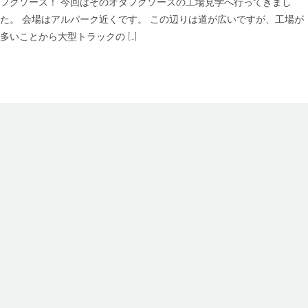
フクソース！ 今回はそのオタフクソースの工場見学へ行ってきまし
ム
た。 会場はアルパーク近くです。 この辺りは道が広いですが、工場が
＆
工
多いことから大型トラックの […]
場
見
学
前
編
は