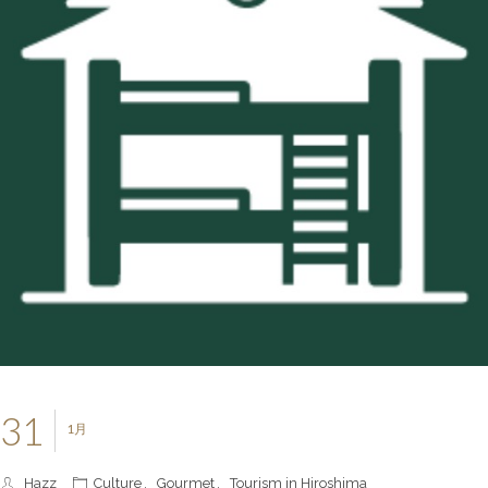
31
1月
Hazz
Culture
,
Gourmet
,
Tourism in Hiroshima