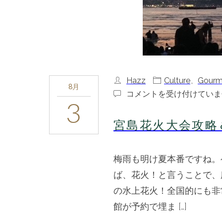
Hazz
Culture
,
Gourm
8月
宮
コメントを受け付けていま
3
島
花
宮島花火大会攻略
火
大
会
梅雨も明け夏本番ですね。
攻
略
ば、花火！と言うことで、
＆
の水上花火！全国的にも非
宮
島
館が予約で埋ま […]
穴