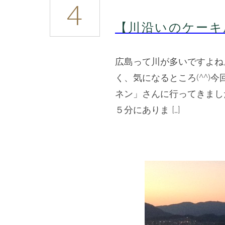
4
沿
い
【川沿いのケーキ
の
ケ
ー
広島って川が多いですよね
キ
屋
く、気になるところ(^^)
さ
ネン」さんに行ってきまし
ん】
ム
５分にありま […]
ッ
シ
ム
パ
ネ
ン
は