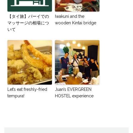
【タイ旅】パーイでの
Iwakuni and the
マッサージの相場につ
wooden Kintai bridge
いて
Let’s eat freshly-fried
Juan’s EVERGREEN
tempura!
HOSTEL experience