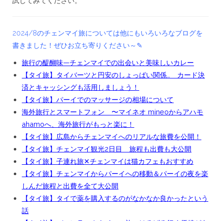
試してみてください。
2024/8のチェンマイ旅については他にもいろいろなブログを
書きました！ぜひお立ち寄りください～✎
旅行の醍醐味—チェンマイでの出会いと美味しいカレー
【タイ旅】タイバーツと円安のしょっぱい関係… カード決
済とキャッシングも活用しましょう！
【タイ旅】パーイでのマッサージの相場について
海外旅行とスマートフォン 〜マイネオ mineoからアハモ
ahamoへ、海外旅行がもっと楽に！
【タイ旅】広島からチェンマイへのリアルな旅費を公開！
【タイ旅】チェンマイ観光2日目 旅程も出費も大公開
【タイ旅】子連れ旅✕チェンマイは猫カフェもおすすめ
【タイ旅】チェンマイからパーイへの移動＆パーイの夜を楽
しんだ旅程と出費を全て大公開
【タイ旅】タイで薬を購入するのがなかなか良かったという
話