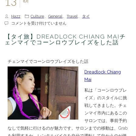
13
8月
Hazz
Culture
,
General
,
Travel
,
タイ
【タ
コメントを受け付けていません
イ
旅】
【タイ旅】DREADLOCK CHIANG MAIチ
Dreadlock
ェンマイでコーンロウブレイズをした話
Chiang
Mai
チ
チェンマイでコーンロウブレイズをした話
ェ
ン
Dreadlock Chiang
マ
イ
Mai
で
コ
私は「コーンロウブレ
ー
イズ」のスタイルに挑
ン
ロ
戦してきました。チェ
ウ
ンマイ市内にあるこの
ブ
サロンでは、事前予約
レ
イ
なしで気軽に行けるのが魅力です。サロンまでの移動は、Grab
ズ
を利用するか、レンタルバイクを自分で運転して向かうのが便