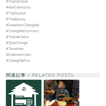
#ThaiHairstyle
#HairExtensions
#ThaiFashion
#ThaiBeauty
#DreadlockChiangMai
#ChiangMaiCornrows
#ThaiHairSalon
#StyleChange
#TravelHair
#ExtensionColor
#ChiangMaiFun
関連記事 / RELATED POSTS