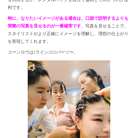
を
利です。
し
た
特に、なりたいイメージがある場合は、口頭で説明するよりも
話
は
実際の写真を見せるのが一番確実です
。写真を見せることで、
スタイリストがより正確にイメージを理解し、理想の仕上がり
を実現してくれます。
コーンロウは1ライン200バーツ〜。