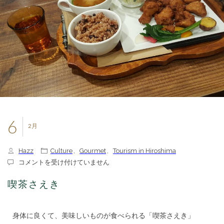
6
2月
Hazz
Culture
,
Gourmet
,
Tourism in Hiroshima
喫
コメントを受け付けていません
茶
さ
喫茶さえき
え
き
は
身体に良くて、美味しいものが食べられる「喫茶さえき」