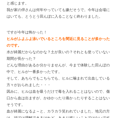
と感じます。
我が家の倅さんは何年やっていても嫌だそうで。今年は会場に
はいても、とうとう田んぼに入ることなく終わりました。
***
ですが今年は怖かった！
ヒルがふよふよ泳いでいるところを間近に見ることが多かった
のです。
水が綺麗だからなのかな？土が良いの？それとも使っていない
期間が長かった？
どんな理由があるか分かりませんが、今まで体験した田んぼの
中で、ヒルが一番多かったです。
そして、あちらでもこちらでも、ヒルに噛まれて出血している
方々がおられました・・・
因みに、ヒルは血を吸うだけで毒を入れることはないので、傷
口から血は出ますが、かゆかったり痛かったりすることはない
そうです。
血が綺麗になるよ～と、カラカラ笑われていました、地元の方
は。頭では理解できるけれど、あまり嬉しいことではないです