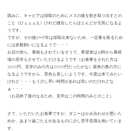
***
因みに、キャビアは採取のためにメスの腹を割き取り出すとの
こと（ひぇぇぇえ）けれど縫合したらほとんどが元気になるよ
うです。
ですが、その後5〜6年は採取出来ないため、一定量を取るため
には多数飼いになるようで・・・
お店の傍ら、養殖もされているそうで、希望者は15時から養殖
場の見学もさせていただけるようです（お食事をされた方は
1000円、見学のみの方は2000円だったかな）湯来の奥の方に
なるようですから、景色も美しいようです。今度は来てみたい
けれど・・・もう少し早い時間があれば良いのだけれどな
ぁ・・・
（お店終了後のなるため、見学はこの時間のみとのこと）
***
さて、いただいたお食事ですが、ダニーはかみ合わせが悪いた
めか、あまり歯ごたえがあるものに少し苦手意識を抱いていま
す。