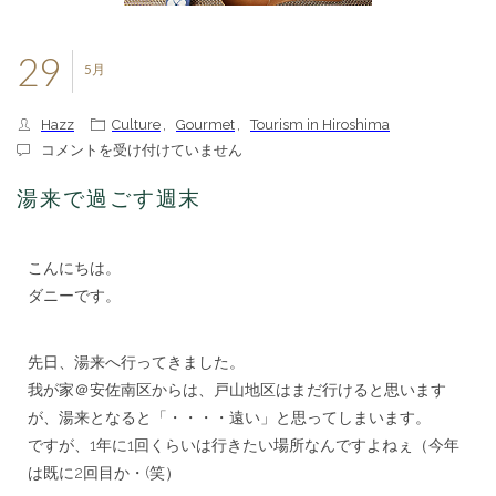
29
5月
Hazz
Culture
,
Gourmet
,
Tourism in Hiroshima
湯
コメントを受け付けていません
来
で
湯来で過ごす週末
過
ご
す
こんにちは。
週
末
ダニーです。
は
***
先日、湯来へ行ってきました。
我が家＠安佐南区からは、戸山地区はまだ行けると思います
が、湯来となると「・・・・遠い」と思ってしまいます。
ですが、1年に1回くらいは行きたい場所なんですよねぇ（今年
は既に2回目か・(笑）