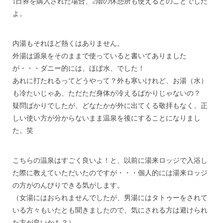
1日券を購入された場合、2階の休憩所も使えるとのことでした
よ。
***
内湯もそれほど熱くはありません。
外湯は源泉をそのままで使っていると書いてありました
が・・・ダニー的には、ほぼ水、でした！
あれに打たれるってどうやって？外も寒いけれど、お湯（水）
も冷たいじゃあ、ただただ身体が冷えるばかりじゃないの？
疑問ばかりでしたが、どなたかが外に出てくる敬拝もなく、正
しい使い方が分からないまま温泉を後にすることになりまし
た。笑
***
こちらの温泉はすごく良いよ！と、以前に湯来ロッジで入浴し
た際に教えていただいたのですが・・・個人的には湯来ロッジ
の方がのんびりできる気がします。
（女湯にはおられませんでしたが、男湯にはタトゥーをされて
いる方々もいたとも聞きましたので、気にされる方は避けられ
た方が良いかも？）