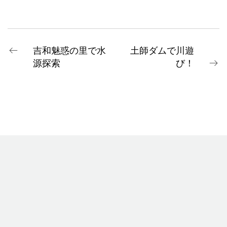
吉和魅惑の里で水
土師ダムで川遊
源探索
び！