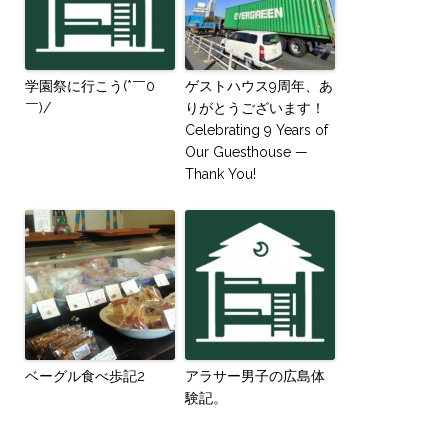
学園祭に行こう(*￣0
ゲストハウス9周年、あ
￣)/
りがとうございます！
Celebrating 9 Years of
Our Guesthouse —
Thank You!
ベーグル食べ歩記2
アラサー男子の広島体
験記。