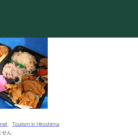
met
,
Tourism in Hiroshima
ません