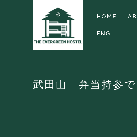
HOME
A
ENG.
武田山 弁当持参で