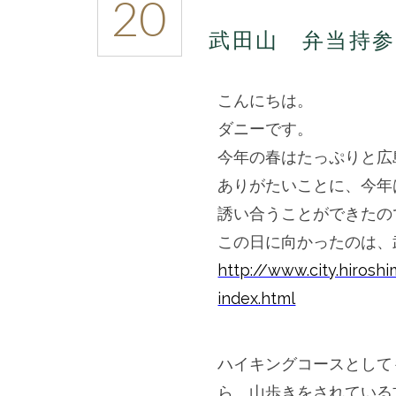
20
田
山
武田山 弁当持
弁
当
持
こんにちは。
参
で
ダニーです。
お
今年の春はたっぷりと広
花
見
ありがたいことに、今年
を
誘い合うことができたの
は
この日に向かったのは、
http://www.city.hiroshim
index.html
ハイキングコースとして
ら、
山歩きをされている