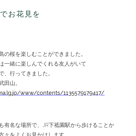
参でお花見を
島の桜を楽しむことができました。
は一緒に楽しんでくれる友人がいて
で、行ってきました。
武田山。
a.lg.
jp/www/contents/1135579179417/
も有名な場所で、
JR下祗園駅から歩けることか
方々をよくお見かけします。