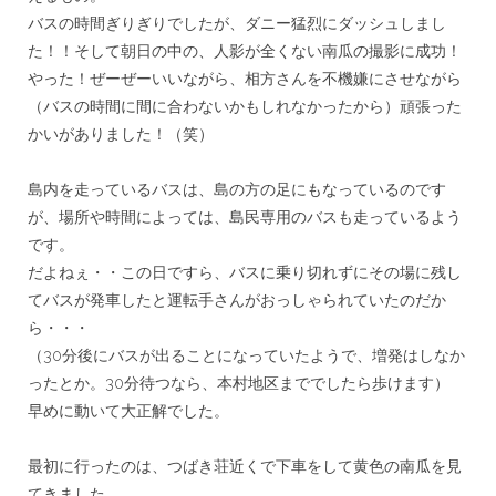
バスの時間ぎりぎりでしたが、ダニー猛烈にダッシュしまし
た！！
そして朝日の中の、人影が全くない南瓜の撮影に成功！
やった！ぜーぜーいいながら、相方さんを不機嫌にさせながら
（
バスの時間に間に合わないかもしれなかったから）
頑張った
かいがありました！（笑）
＊＊
島内を走っているバスは、島の方の足にもなっているのです
が、
場所や時間によっては、島民専用のバスも走っているよう
です。
だよねぇ・・この日ですら、
バスに乗り切れずにその場に残し
てバスが発車したと運転手さんが
おっしゃられていたのだか
ら・・・
（30分後にバスが出ることになっていたようで、
増発はしなか
ったとか。30分待つなら、
本村地区まででしたら歩けます）
早めに動いて大正解でした。
＊＊
最初に行ったのは、
つばき荘近くで下車をして黄色の南瓜を見
てきました。