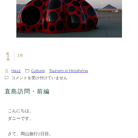
1
3月
Hazz
Culture
,
Tourism in Hiroshima
直
コメントを受け付けていません
島
訪
直島訪問・前編
問・
前
編
こんにちは。
は
ダニーです。
＊＊
さて、岡山旅行2日目。