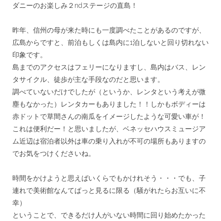
ダニーのお楽しみ２ndステージの直島！
＊＊
昨年、信州の母が来た時にも一度調べたことがあるのですが、
広島からですと、
前泊もしくは島内に1泊しないと回り切れない
印象です。
島までのアクセスはフェリーになりますし、島内はバス、
レン
タサイクル、徒歩が主な手段なのだと思います。
調べていないだけでしたが（というか、
レンタという考えが微
塵もなかった）レンタカーもありました！！
しかもボディーは
赤ドットで草間さんの南瓜をイメージしたような
可愛い車が！
これは便利だー！と思いましたが、ベネッセハウスミュージア
ム近
辺は宿泊者以外は車の乗り入れが不可の場所もありますの
でお気を
つけくださいね。
＊＊
時間をかけようと思えばいくらでもかけれそう・・・でも、
子
連れで美術館なんてぱっと見るに限る（
騒がれたらお互いに不
幸）
ということで、
できるだけ人がいない時間に回り始めたかった