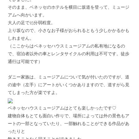
そのまま、ベネッセのホテルを横目に坂道を登って、
ミュージ
アムへ向かいます。
大人の足で15分弱程度。
上り坂なので、
小さなお子様がおられるともう少しかかるかも
しれません。
（ここからはベネッセハウスミュージアムの私有地になるの
で、
宿泊者以外の車とレンタサイクルの利用は不可です。
徒歩
通行は可能です）
＊＊
ダニー家族は、ミュージアムについて気が付いたのですが、
道
の途中（左手）にアートがいくつかありますので、
道すがら見
てしまった方が楽ですよ。
ベネッセハウスミュージアムはとても楽しかったです♡
建物自体もとても面白い作りで、
場所によっては外の景色もア
ートの一部となっていたり、
一部触れることができる作品があ
ったりと
飽きることなく回ることができました。