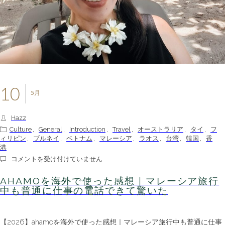
10
5月
Hazz
Culture
,
General
,
Introduction
,
Travel
,
オーストラリア
,
タイ
,
フ
ィリピン
,
ブルネイ
,
ベトナム
,
マレーシア
,
ラオス
,
台湾
,
韓国
,
香
港
ahamo
コメントを受け付けていません
を
海
AHAMOを海外で使った感想｜マレーシア旅行
外
中も普通に仕事の電話できて驚いた
で
使
っ
【2026】ahamoを海外で使った感想｜マレーシア旅行中も普通に仕事
た