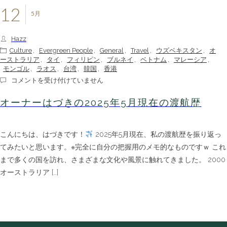
12
5月
Hazz
Culture
,
Evergreen People
,
General
,
Travel
,
ウズベキスタン
,
オ
ーストラリア
,
タイ
,
フィリピン
,
ブルネイ
,
ベトナム
,
マレーシア
,
モンゴル
,
ラオス
,
台湾
,
韓国
,
香港
オ
コメントを受け付けていません
ー
ナ
オーナーはづきの2025年5月現在の渡航歴
ー
は
づ
こんにちは、はづきです！
2025年5月現在、私の渡航歴を振り返っ
き
の
てみたいと思います。※完全に自分の把握用のメモ的なものですｗ これ
2025
まで多くの国を訪れ、さまざまな文化や風景に触れてきました。 2000
年
5
オーストラリア […]
月
現
在
の
渡
航