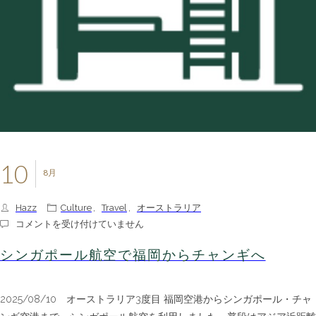
10
8月
Hazz
Culture
,
Travel
,
オーストラリア
シ
コメントを受け付けていません
ン
ガ
シンガポール航空で福岡からチャンギへ
ポ
ー
ル
2025/08/10 オーストラリア3度目 福岡空港からシンガポール・チャ
航
空