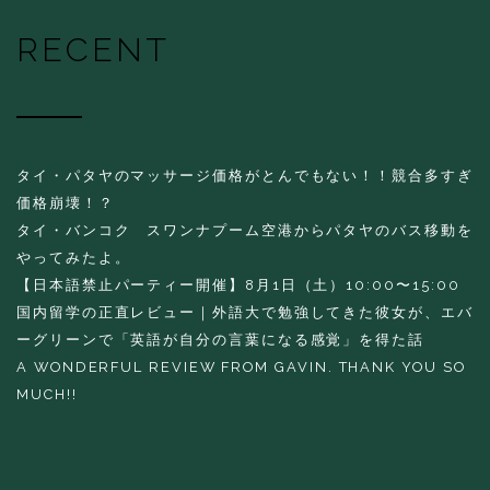
RECENT
タイ・パタヤのマッサージ価格がとんでもない！！競合多すぎ
価格崩壊！？
タイ・バンコク スワンナプーム空港からパタヤのバス移動を
やってみたよ。
【日本語禁止パーティー開催】8月1日（土）10:00〜15:00
国内留学の正直レビュー｜外語大で勉強してきた彼女が、エバ
ーグリーンで「英語が自分の言葉になる感覚」を得た話
A WONDERFUL REVIEW FROM GAVIN. THANK YOU SO
MUCH!!