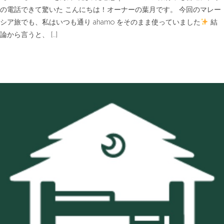
感
の電話できて驚いた こんにちは！オーナーの葉月です。 今回のマレー
想
シア旅でも、私はいつも通り ahamo をそのまま使っていました
結
｜
マ
論から言うと、 […]
レ
ー
シ
ア
旅
行
中
も
普
通
に
仕
事
の
電
話
で
き
て
驚
い