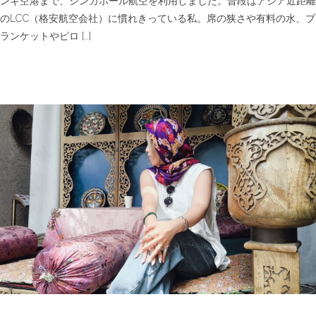
ンギ空港まで、シンガポール航空を利用しました。普段はアジア近距離
で
のLCC（格安航空会社）に慣れきっている私。席の狭さや有料の水、ブ
福
岡
ランケットやピロ […]
か
ら
チ
ャ
ン
ギ
へ
は