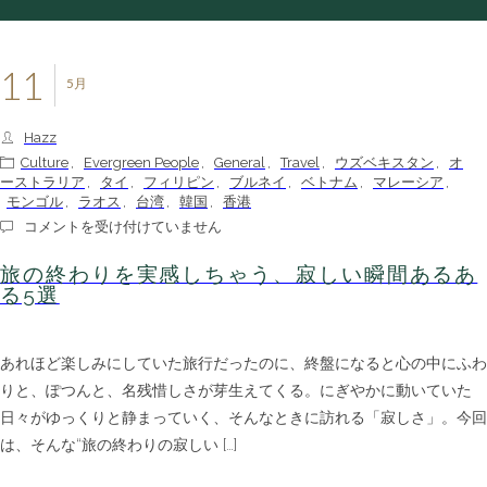
11
5月
Hazz
Culture
,
Evergreen People
,
General
,
Travel
,
ウズベキスタン
,
オ
ーストラリア
,
タイ
,
フィリピン
,
ブルネイ
,
ベトナム
,
マレーシア
,
モンゴル
,
ラオス
,
台湾
,
韓国
,
香港
旅
コメントを受け付けていません
の
終
旅の終わりを実感しちゃう、寂しい瞬間あるあ
わ
る5選
り
を
実
あれほど楽しみにしていた旅行だったのに、終盤になると心の中にふわ
感
し
りと、ぽつんと、名残惜しさが芽生えてくる。にぎやかに動いていた
ち
日々がゆっくりと静まっていく、そんなときに訪れる「寂しさ」。今回
ゃ
う、
は、そんな“旅の終わりの寂しい […]
寂
し