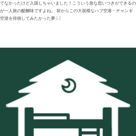
り
てなかったけど入国しちゃいました！こういう急な思いつきができるの
継
が一人旅の醍醐味ですよね。 前からこの大規模なハブ空港・チャンギ
ぎ
3〜
空港を徘徊してみたかった夢 […]
4
時
間
歩
き
ま
く
っ
た
話
は