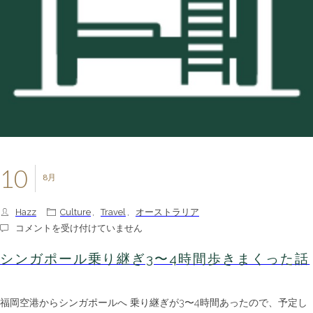
た
は
10
8月
Hazz
Culture
,
Travel
,
オーストラリア
シ
コメントを受け付けていません
ン
ガ
シンガポール乗り継ぎ3〜4時間歩きまくった話
ポ
ー
ル
福岡空港からシンガポールへ 乗り継ぎが3〜4時間あったので、予定し
乗