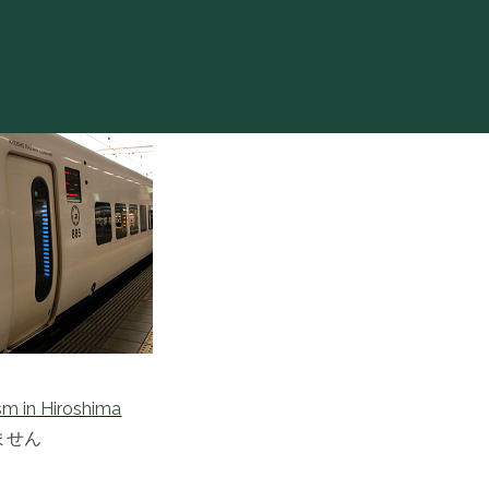
sm in Hiroshima
ません