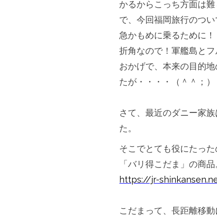
かるからこっち方面は難
で、今回福岡旅行のつい
急かもめに乗るために！
折角なので！
軍艦島とフ
おかげで、
本来の目的地
たが・
・・・（＾＾；）
＊＊＊
さて、最近のダニー家族
た。
そこでとても役にたった
「バリ得こだま」の商品
https://jr-shinkansen.n
＊＊＊
こだまって、長距離移動