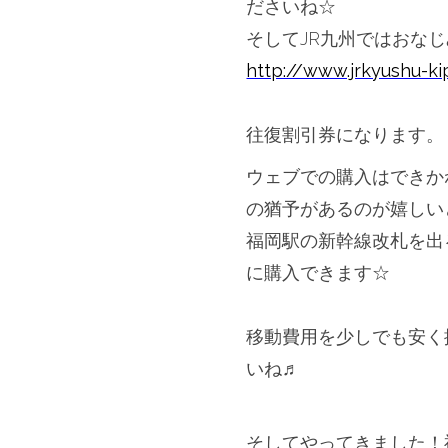
ださいね☆
そしてJR九州ではおな
http://www.jrkyushu-ki
＊＊＊
往復割引券になります。
ウェブでの購入はできか
の猶予があるのが嬉しい
福岡駅の新幹線改札を出
に購入できます☆
＊＊＊
移動費用を少しでも安く
いね♬
＊＊＊
そしてやってきました！