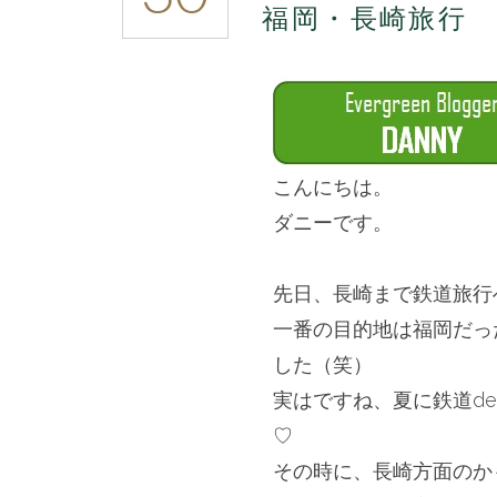
福岡・長崎旅行 
崎
旅
行
前
編
は
こんにちは。
ダニーです。
＊＊＊
先日、長崎まで鉄道旅行
一番の目的地は福岡だっ
した（笑）
実はですね、
夏に鉄道d
♡
その時に、長崎方面のか