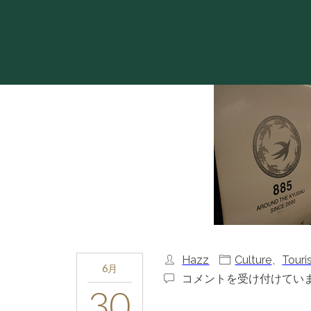
Hazz
Culture
,
Touri
6月
福
コメントを受け付けてい
30
岡・
長