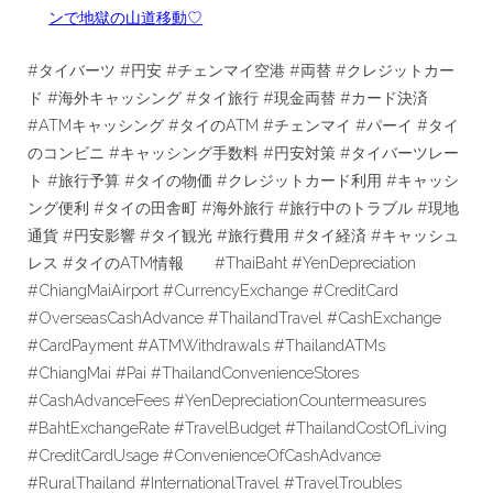
ンで地獄の山道移動♡
#タイバーツ #円安 #チェンマイ空港 #両替 #クレジットカー
ド #海外キャッシング #タイ旅行 #現金両替 #カード決済
#ATMキャッシング #タイのATM #チェンマイ #パーイ #タイ
のコンビニ #キャッシング手数料 #円安対策 #タイバーツレー
ト #旅行予算 #タイの物価 #クレジットカード利用 #キャッシ
ング便利 #タイの田舎町 #海外旅行 #旅行中のトラブル #現地
通貨 #円安影響 #タイ観光 #旅行費用 #タイ経済 #キャッシュ
レス #タイのATM情報 #ThaiBaht #YenDepreciation
#ChiangMaiAirport #CurrencyExchange #CreditCard
#OverseasCashAdvance #ThailandTravel #CashExchange
#CardPayment #ATMWithdrawals #ThailandATMs
#ChiangMai #Pai #ThailandConvenienceStores
#CashAdvanceFees #YenDepreciationCountermeasures
#BahtExchangeRate #TravelBudget #ThailandCostOfLiving
#CreditCardUsage #ConvenienceOfCashAdvance
#RuralThailand #InternationalTravel #TravelTroubles