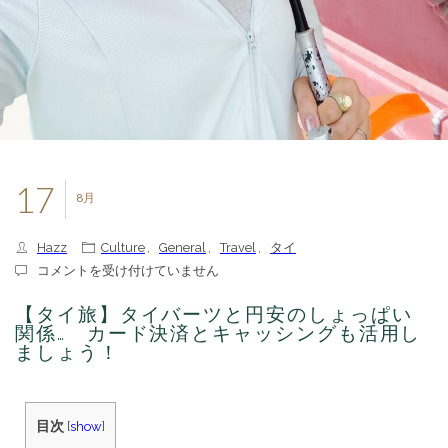
17
8月
Hazz
Culture
,
General
,
Travel
,
タイ
【タ
コメントを受け付けていません
イ
旅】
【タイ旅】タイバーツと円安のしょっぱい
タ
関係… カード決済とキャッシングも活用し
イ
ましょう！
バ
ー
ツ
と
目次
[
show
]
円