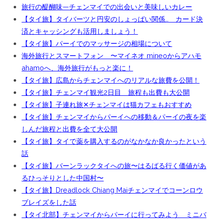
旅行の醍醐味—チェンマイでの出会いと美味しいカレー
【タイ旅】タイバーツと円安のしょっぱい関係… カード決
済とキャッシングも活用しましょう！
【タイ旅】パーイでのマッサージの相場について
海外旅行とスマートフォン 〜マイネオ mineoからアハモ
ahamoへ、海外旅行がもっと楽に！
【タイ旅】広島からチェンマイへのリアルな旅費を公開！
【タイ旅】チェンマイ観光2日目 旅程も出費も大公開
【タイ旅】子連れ旅✕チェンマイは猫カフェもおすすめ
【タイ旅】チェンマイからパーイへの移動＆パーイの夜を楽
しんだ旅程と出費を全て大公開
【タイ旅】タイで薬を購入するのがなかなか良かったという
話
【タイ旅】バーンラックタイへの旅〜はるばる行く価値があ
るひっそりとした中国村〜
【タイ旅】Dreadlock Chiang Maiチェンマイでコーンロウ
ブレイズをした話
【タイ北部】チェンマイからパーイに行ってみよう ミニバ