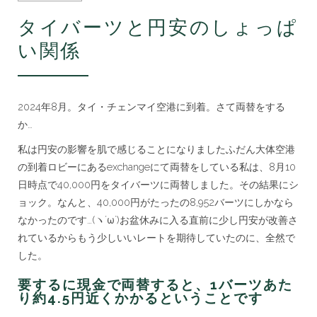
安
の
タイバーツと円安のしょっぱ
し
ょ
い関係
っ
ぱ
い
関
係…
2024年8月。タイ・チェンマイ空港に到着。さて両替をする
カ
か…
ー
ド
私は円安の影響を肌で感じることになりましたふだん大体空港
決
の到着ロビーにあるexchangeにて両替をしている私は、8月10
済
と
日時点で40,000円をタイバーツに両替しました。その結果にシ
キ
ョック。なんと、40,000円がたったの8,952バーツにしかなら
ャ
ッ
なかったのです…(ヽ´ω`)お盆休みに入る直前に少し円安が改善さ
シ
れているからもう少しいいレートを期待していたのに、全然で
ン
した。
グ
も
活
要するに現金で両替すると、1バーツあた
用
り約4.5円近くかかるということです
し