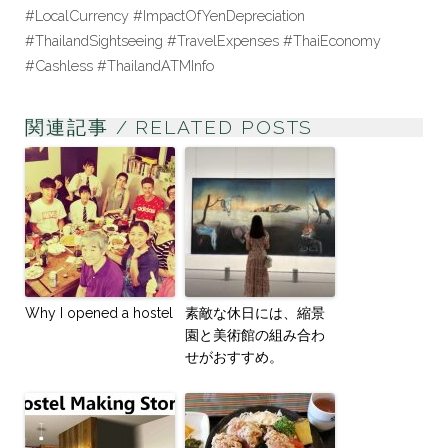
#LocalCurrency #ImpactOfYenDepreciation
#ThailandSightseeing #TravelExpenses #ThaiEconomy
#Cashless #ThailandATMInfo
関連記事 / RELATED POSTS
Why I opened a hostel
素敵な休日には、縮景
園と美術館の組み合わ
せがおすすめ。