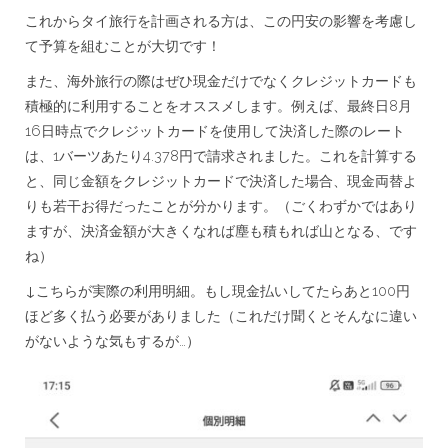
ま
これからタイ旅行を計画される方は、この円安の影響を考慮し
し
ょ
て予算を組むことが大切です！
う！
は
また、海外旅行の際はぜひ現金だけでなくクレジットカードも
積極的に利用することをオススメします。例えば、最終日8月
16日時点でクレジットカードを使用して決済した際のレート
は、1バーツあたり4.378円で請求されました。これを計算する
と、同じ金額をクレジットカードで決済した場合、現金両替よ
りも若干お得だったことが分かります。（ごくわずかではあり
ますが、決済金額が大きくなれば塵も積もれば山となる、です
ね）
↓こちらが実際の利用明細。もし現金払いしてたらあと100円
ほど多く払う必要がありました（これだけ聞くとそんなに違い
がないような気もするが…）