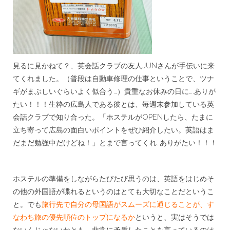
見るに見かねて？、英会話クラブの友人JUNさんが手伝いに来
てくれました。（普段は自動車修理の仕事ということで、ツナ
ギがまぶしいぐらいよく似合う…）貴重なお休みの日に….ありが
たい！！！生粋の広島人である彼とは、毎週末参加している英
会話クラブで知り合った。「ホステルがOPENしたら、たまに
立ち寄って広島の面白いポイントをぜひ紹介したい。英語はま
だまだ勉強中だけどね！」とまで言ってくれ..ありがたい！！！
ホステルの準備をしながらたびたび思うのは、英語をはじめそ
の他の外国語が喋れるというのはとても大切なことだというこ
と。でも
旅行先で自分の母国語がスムーズに通じることが、す
なわち旅の優先順位のトップになるか
というと、実はそうでは
ないんじゃないかとも。非常に矛盾したことを言っているのは