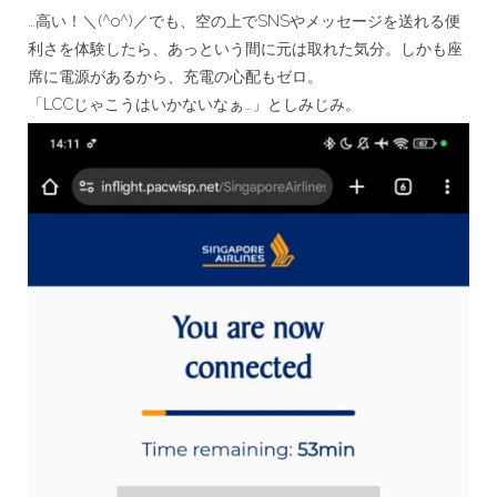
…高い！＼(^o^)／でも、空の上でSNSやメッセージを送れる便
利さを体験したら、あっという間に元は取れた気分。しかも座
席に電源があるから、充電の心配もゼロ。
「LCCじゃこうはいかないなぁ…」としみじみ。