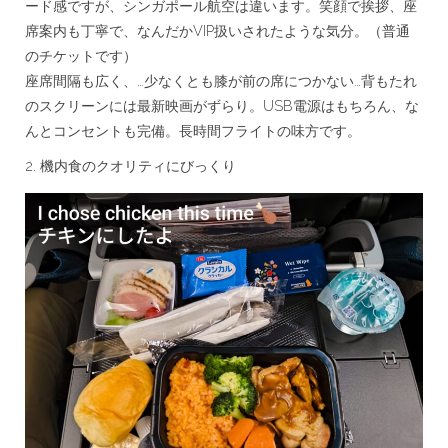
ード感ですが、シンガポール航空は違います。笑顔で挨拶、座
席案内も丁寧で、なんだかVIP扱いされたような気分。（普通
のチケットです）
座席間隔も広く、…少なくとも膝が前の席につかない…背もたれ
のスクリーンには最新映画がずらり。USB電源はもちろん、な
んとコンセントも完備。長時間フライトの味方です。
2. 機内食のクオリティにびっくり