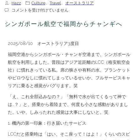
Hazz
Culture
,
Travel
,
オーストラリア
シ
コメントを受け付けていません
ン
ガ
シンガポール航空で福岡からチャンギへ
ポ
ー
ル
2025/08/10 オーストラリア3度目
航
空
福岡空港からシンガポール・チャンギ空港まで、シンガポール
で
福
航空を利用しました。普段はアジア近距離のLCC（格安航空会
岡
社）に慣れきっている私。席の狭さや有料の水、ブランケット
か
やピロウなしに慣れてしまっているせいか、フルサービスキャ
ら
チ
リアに乗ると感覚がバグります。笑
ャ
ン
「え、これ全部込みなの？」「無料で水が出てくるって神で
ギ
は…？」と、搭乗から着陸まで、何度も小さな感動がありまし
へ
は
た。いや、しみったれた感覚は大事にしないと。笑
1. 機内の第一印象：行き届いたサービス
LCCだと搭乗時は「はい、そこ座って！はよ！」くらいのスピ