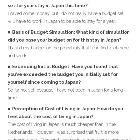
set for your stay in Japan this time?
I saved some money, but I do not really have a budget set. I
will have to work in Japan to be able to stay for a year.
■ Basis of Budget Simulation: What kind of simulation
did you base your budget on for this stay in Japan?
I based my budget on the probability that I can find a job here
and work.
■ Exceeding Initial Budget: Have you found that
you’ve exceeded the budget you initially set for
yourself since coming to Japan?
So far not yet, because I have not been in Japan for a long
time.
■ Perception of Cost of Living in Japan: How do you
feel about the cost of living in Japan?
The cost of living in Japan is much cheaper than in the
Netherlands. However, I was surprised that fruit is more
expensive here. Transportation costs to move for example to a