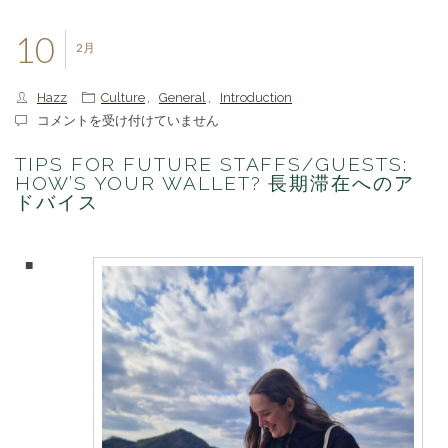
10
2月
Hazz
Culture
,
General
,
Introduction
Tips
コメントを受け付けていません
for
future
TIPS FOR FUTURE STAFFS/GUESTS:
staffs/guests:
HOW’S YOUR WALLET? 長期滞在へのア
how’s
ドバイス
your
wallet?
長
■
期
滞
在
へ
の
ア
ド
バ
イ
ス
は