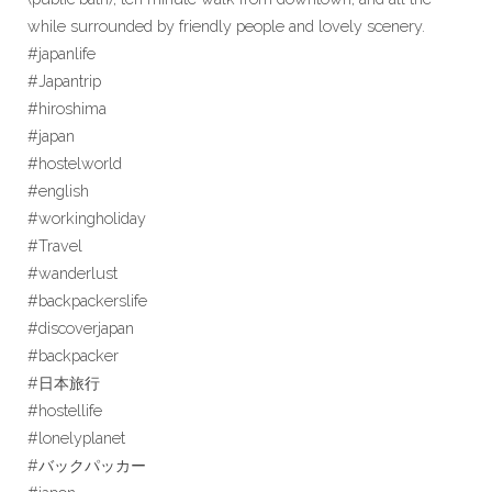
while surrounded by friendly people and lovely scenery.
#japanlife
#Japantrip
#hiroshima
#japan
#hostelworld
#english
#workingholiday
#Travel
#wanderlust
#backpackerslife
#discoverjapan
#backpacker
#日本旅行
#hostellife
#lonelyplanet
#バックパッカー