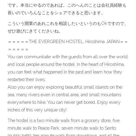
です。本当にやるのであれば。このへんのことは会社員経験も
長いのでいろんなことをシェアできると思います。
こういう開業のあれこれを相談したいというのもOkですので、
ぜひ遊びにきてくださいね。
＝＝＝＝＝THE EVERGREEN HOSTEL, Hiroshima JAPAN＝＝
＝＝＝＝＝
You can communicate with the guests from all over the world,
and local people around the hostel. In the heart of Hiroshima,
you can feel what happened in the past and learn how they
restarted their lives.
Also you can enjoy exploring beautiful small islands on the
sea, many rivers even in central area, and small mountains
everywhere to hike. You can never get bored. Enjoy every
inches of this very unique city!
The hostel is a two minute walk from a grocery store, five
minute walk to Peace Park, seven minute walk to Sento
(public bath), ten minute walk from downtown, and all the