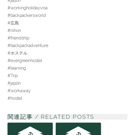
#japon
#workingholidayvisa
#backpackersworld
#広島
#nihon
#friendship
#backpackadventure
#ホステル
#evergreenhostel
#learning
#Trip
#japón
#workaway
#hostel
関連記事 / RELATED POSTS