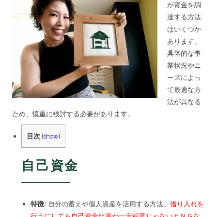
資
が資金を調
金
達する方法
調
達
はいくつか
を
あります。
ど
具体的な事
う
す
業状況やニ
る
ーズによっ
か？
ま
て最適な方
と
法が異なる
め
ため、慎重に検討する必要があります。
は
目次
[
show
]
自己資金
特徴:
自分の蓄えや個人資産を活用する方法。
借り入れを
行うにしても自己資金比率が一定程度じゃないとＮＧな