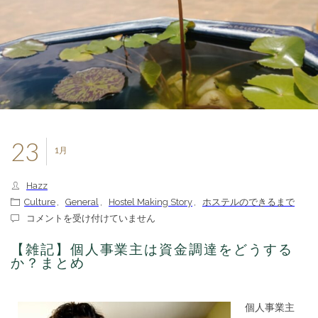
23
1月
Hazz
Culture
,
General
,
Hostel Making Story
,
ホステルのできるまで
【雑
コメントを受け付けていません
記】
個
【雑記】個人事業主は資金調達をどうする
人
か？まとめ
事
業
主
個人事業主
は