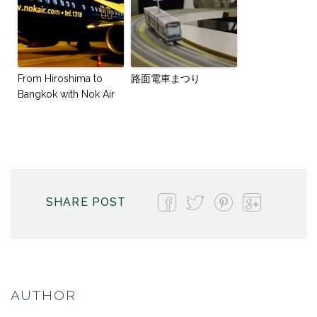
From Hiroshima to
路面電車まつり
Bangkok with Nok Air
SHARE POST
AUTHOR