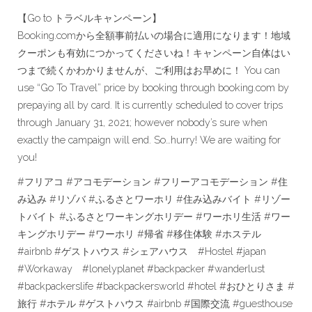
【Go to トラベルキャンペーン】
Booking.comから全額事前払いの場合に適用になります！地域
クーポンも有効につかってくださいね！キャンペーン自体はい
つまで続くかわかりませんが、ご利用はお早めに！ You can
use “Go To Travel” price by booking through booking.com by
prepaying all by card. It is currently scheduled to cover trips
through January 31, 2021; however nobody’s sure when
exactly the campaign will end. So…hurry! We are waiting for
you!
#フリアコ #アコモデーション #フリーアコモデーション #住
み込み #リゾバ #ふるさとワーホリ #住み込みバイト #リゾー
トバイト #ふるさとワーキングホリデー #ワーホリ生活 #ワー
キングホリデー #ワーホリ #帰省 #移住体験 #ホステル
#airbnb #ゲストハウス #シェアハウス #Hostel #japan
#Workaway #lonelyplanet #backpacker #wanderlust
#backpackerslife #backpackersworld #hotel #おひとりさま #
旅行 #ホテル #ゲストハウス #airbnb #国際交流 #guesthouse