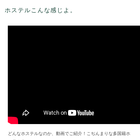
ス
テ
ホステルこんな感じよ。
ル
こ
ん
な
感
じ
よ。
は
どんなホステルなのか、動画でご紹介！こぢんまりな多国籍ホ