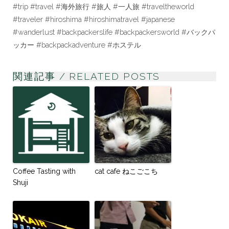
#trip #travel #海外旅行 #旅人 #一人旅 #traveltheworld
#traveler #hiroshima #hiroshimatravel #japanese
#wanderlust #backpackerslife #backpackersworld #バックパ
ッカー #backpackadventure #ホステル
関連記事 / RELATED POSTS
Coffee Tasting with
cat cafe ねこごこち
Shuji