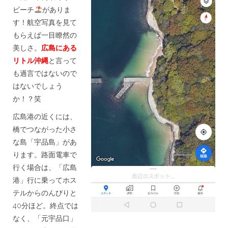
ビーチ
がありま
す！航空写真を見て
もらえば一目瞭然の
美しさ。
広島にある
リトル沖縄
と言って
も過言ではないので
はないでしょう
か！？笑
広島港の近くには、
橋でつながった小さ
な島「宇品島」があ
ります。路面電車で
行く場合は、「広島
港」行に乗ってホス
テルからのんびりと
40分ほど。終点では
なく、「元宇品口」