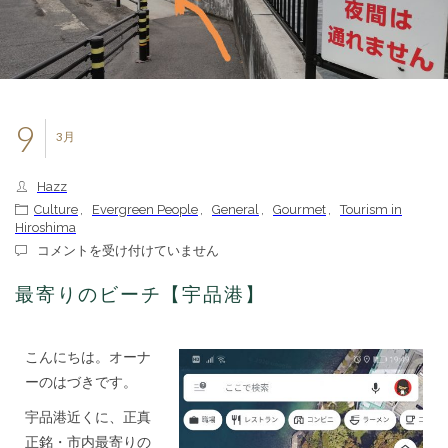
9
3月
Hazz
Culture
,
Evergreen People
,
General
,
Gourmet
,
Tourism in
Hiroshima
最
コメントを受け付けていません
寄
り
最寄りのビーチ【宇品港】
の
ビ
ー
こんにちは。オーナ
チ
【宇
ーのはづきです。
品
港】
宇品港近くに、正真
は
正銘・市内最寄りの