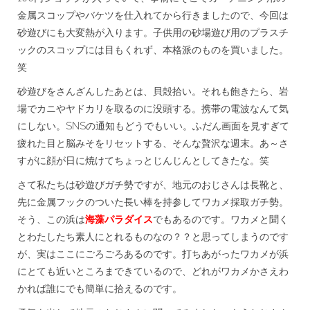
金属スコップやバケツを仕入れてから行きましたので、今回は
砂遊びにも大変熱が入ります。子供用の砂場遊び用のプラスチ
ックのスコップには目もくれず、本格派のものを買いました。
笑
砂遊びをさんざんしたあとは、貝殻拾い。それも飽きたら、岩
場でカニやヤドカリを取るのに没頭する。携帯の電波なんて気
にしない。SNSの通知もどうでもいい。ふだん画面を見すぎて
疲れた目と脳みそをリセットする、そんな贅沢な週末。あ～さ
すがに顔が日に焼けてちょっとじんじんとしてきたな。笑
さて私たちは砂遊びガチ勢ですが、地元のおじさんは長靴と、
先に金属フックのついた長い棒を持参してワカメ採取ガチ勢。
そう、この浜は
海藻パラダイス
でもあるのです。ワカメと聞く
とわたしたち素人にとれるものなの？？と思ってしまうのです
が、実はここにごろごろあるのです。打ちあがったワカメが浜
にとても近いところまできているので、どれがワカメかさえわ
かれば誰にでも簡単に拾えるのです。