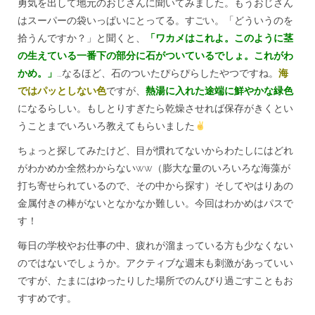
勇気を出して地元のおじさんに聞いてみました。もうおじさん
はスーパーの袋いっぱいにとってる。すごい。「どういうのを
拾うんですか？」と聞くと、
「ワカメはこれよ。このように茎
の生えている一番下の部分に石がついているでしょ。これがわ
かめ。」
…なるほど、石のついたぴらぴらしたやつですね。
海
ではパッとしない色
ですが、
熱湯に入れた途端に鮮やかな緑色
になるらしい。もしとりすぎたら乾燥させれば保存がきくとい
うことまでいろいろ教えてもらいました
ちょっと探してみたけど、目が慣れてないからわたしにはどれ
がわかめか全然わからないww（膨大な量のいろいろな海藻が
打ち寄せられているので、その中から探す）そしてやはりあの
金属付きの棒がないとなかなか難しい。今回はわかめはパスで
す！
毎日の学校やお仕事の中、疲れが溜まっている方も少なくない
のではないでしょうか。アクティブな週末も刺激があっていい
ですが、たまにはゆったりした場所でのんびり過ごすこともお
すすめです。