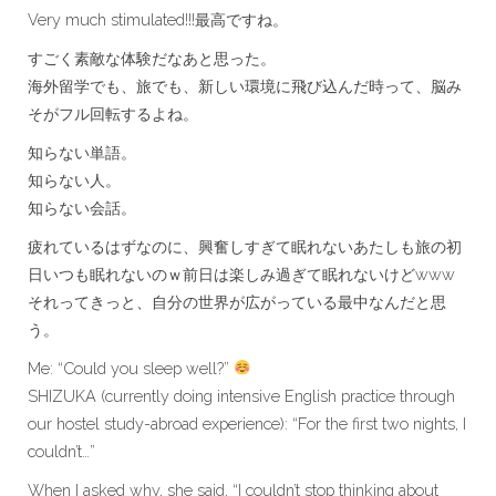
Very much stimulated!!!最高ですね。
すごく素敵な体験だなあと思った。
海外留学でも、旅でも、新しい環境に飛び込んだ時って、脳み
そがフル回転するよね。
知らない単語。
知らない人。
知らない会話。
疲れているはずなのに、興奮しすぎて眠れないあたしも旅の初
日いつも眠れないのｗ前日は楽しみ過ぎて眠れないけどwww
それってきっと、自分の世界が広がっている最中なんだと思
う。
Me: “Could you sleep well?”
SHIZUKA (currently doing intensive English practice through
our hostel study-abroad experience): “For the first two nights, I
couldn’t…”
When I asked why, she said, “I couldn’t stop thinking about