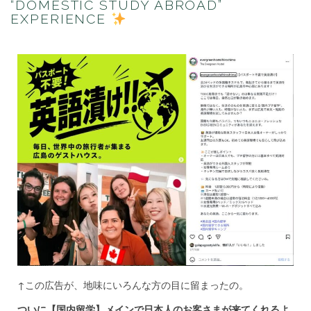
“DOMESTIC STUDY ABROAD”
メ
EXPERIENCE
イ
ン
で
日
本
人
の
お
客
さ
ま
が
来
て
く
れ
る
よ
う
に…
welcoming
↑この広告が、地味にいろんな方の目に留まったの。
Japanese
guests
ついに【国内留学】メインで日本人のお客さまが来てくれるよ