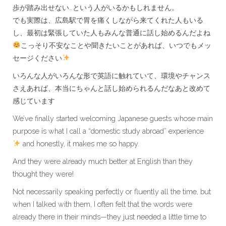
歩が踏み出せない…という人がいるかもしれません。
でも実際は、広島駅で胃を痛くしながら来てくれた人もいる
し、最初は緊張していた人もみんな普通に話し始めるんだよね
こっそり不安なことや聞きたいことがあれば、いつでもメッ
セージください
いろんな人がいろんな形で英語に触れていて、環境やチャンス
さえあれば、本当にちゃんと話し始められるんだなあと改めて
感じています
We’ve finally started welcoming Japanese guests whose main
purpose is what I call a “domestic study abroad” experience
and honestly, it makes me so happy.
And they were already much better at English than they
thought they were!
Not necessarily speaking perfectly or fluently all the time, but
when I talked with them, I often felt that the words were
already there in their minds—they just needed a little time to