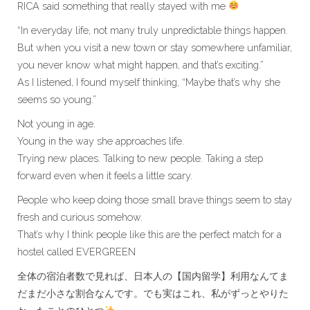
RICA said something that really stayed with me
“In everyday life, not many truly unpredictable things happen.
But when you visit a new town or stay somewhere unfamiliar,
you never know what might happen, and that’s exciting.”
As I listened, I found myself thinking, “Maybe that’s why she
seems so young.”
Not young in age.
Young in the way she approaches life.
Trying new places. Talking to new people. Taking a step
forward even when it feels a little scary.
People who keep doing those small brave things seem to stay
fresh and curious somehow.
That’s why I think people like this are the perfect match for a
hostel called EVERGREEN
全体の宿泊者数で見れば、日本人の【国内留学】利用なんてま
だまだ小さな割合なんです。でも実はこれ、私がずっとやりた