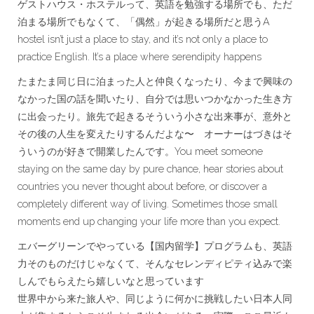
ゲストハウス・ホステルって、英語を勉強する場所でも、ただ
泊まる場所でもなくて、「偶然」が起きる場所だと思うA
hostel isn’t just a place to stay, and it’s not only a place to
practice English. It’s a place where serendipity happens
たまたま同じ日に泊まった人と仲良くなったり、今まで興味の
なかった国の話を聞いたり、自分では思いつかなかった生き方
に出会ったり。旅先で起きるそういう小さな出来事が、意外と
その後の人生を変えたりするんだよな〜 オーナーはづきはそ
ういうのが好きで開業したんです。You meet someone
staying on the same day by pure chance, hear stories about
countries you never thought about before, or discover a
completely different way of living. Sometimes those small
moments end up changing your life more than you expect.
エバーグリーンでやっている【国内留学】プログラムも、英語
力そのものだけじゃなくて、そんなセレンディピティ込みで楽
しんでもらえたら嬉しいなと思っています
世界中から来た旅人や、同じように何かに挑戦したい日本人同