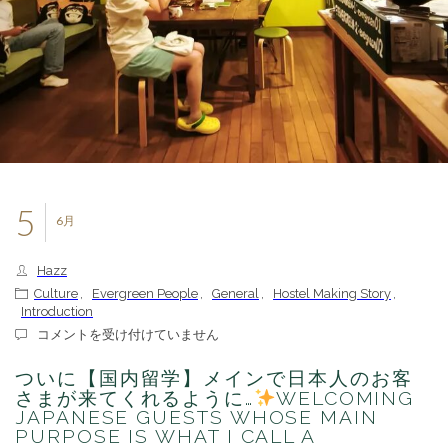
5
6月
Hazz
Culture
,
Evergreen People
,
General
,
Hostel Making Story
,
Introduction
つ
コメントを受け付けていません
い
に
ついに【国内留学】メインで日本人のお客
【国
さまが来てくれるように…
WELCOMING
内
JAPANESE GUESTS WHOSE MAIN
留
PURPOSE IS WHAT I CALL A
学】