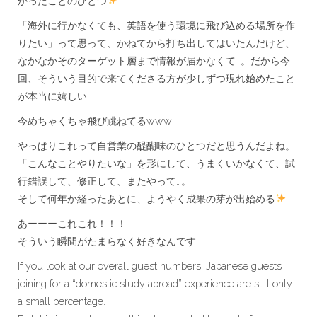
かったことのひとつ
「海外に行かなくても、英語を使う環境に飛び込める場所を作
りたい」って思って、かねてから打ち出してはいたんだけど、
なかなかそのターゲット層まで情報が届かなくて…。だから今
回、そういう目的で来てくださる方が少しずつ現れ始めたこと
が本当に嬉しい
今めちゃくちゃ飛び跳ねてるwww
やっぱりこれって自営業の醍醐味のひとつだと思うんだよね。
「こんなことやりたいな」を形にして、うまくいかなくて、試
行錯誤して、修正して、またやって…。
そして何年か経ったあとに、ようやく成果の芽が出始める
あーーーこれこれ！！！
そういう瞬間がたまらなく好きなんです
If you look at our overall guest numbers, Japanese guests
joining for a “domestic study abroad” experience are still only
a small percentage.