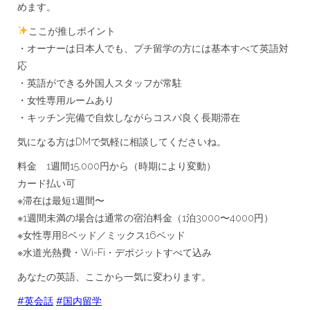
めます。
ここが推しポイント
・オーナーは日本人でも、プチ留学の方には基本すべて英語対
応
・英語ができる外国人スタッフが常駐
・女性専用ルームあり
・キッチン完備で自炊しながらコスパ良く長期滞在
気になる方はDMで気軽に相談してくださいね。
料金 1週間15,000円から（時期により変動）
カード払い可
※滞在は最短1週間〜
※1週間未満の場合は通常の宿泊料金（1泊3000〜4000円）
※女性専用8ベッド／ミックス16ベッド
※水道光熱費・Wi-Fi・デポジットすべて込み
あなたの英語、ここから一気に変わります。
#英会話
#国内留学