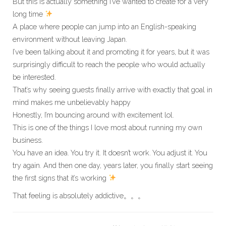
But this is actually something I’ve wanted to create for a very
long time
A place where people can jump into an English-speaking
environment without leaving Japan.
I’ve been talking about it and promoting it for years, but it was
surprisingly difficult to reach the people who would actually
be interested.
That’s why seeing guests finally arrive with exactly that goal in
mind makes me unbelievably happy
Honestly, I’m bouncing around with excitement lol.
This is one of the things I love most about running my own
business.
You have an idea. You try it. It doesn’t work. You adjust it. You
try again. And then one day, years later, you finally start seeing
the first signs that it’s working
That feeling is absolutely addictive。。。