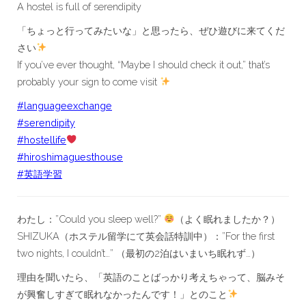
A hostel is full of serendipity
「ちょっと行ってみたいな」と思ったら、ぜひ遊びに来てくだ
さい
If you’ve ever thought, “Maybe I should check it out,” that’s
probably your sign to come visit
#languageexchange
#serendipity
#hostellife
#hiroshimaguesthouse
#英語学習
わたし：”Could you sleep well?”
（よく眠れましたか？）
SHIZUKA（ホステル留学にて英会話特訓中）：”For the first
two nights, I couldn’t…” （最初の2泊はいまいち眠れず…）
理由を聞いたら、「英語のことばっかり考えちゃって、脳みそ
が興奮しすぎて眠れなかったんです！」とのこと