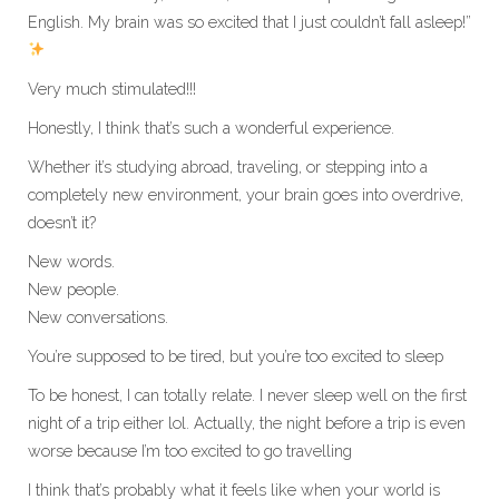
English. My brain was so excited that I just couldn’t fall asleep!”
Very much stimulated!!!
Honestly, I think that’s such a wonderful experience.
Whether it’s studying abroad, traveling, or stepping into a
completely new environment, your brain goes into overdrive,
doesn’t it?
New words.
New people.
New conversations.
You’re supposed to be tired, but you’re too excited to sleep
To be honest, I can totally relate. I never sleep well on the first
night of a trip either lol. Actually, the night before a trip is even
worse because I’m too excited to go travelling
I think that’s probably what it feels like when your world is