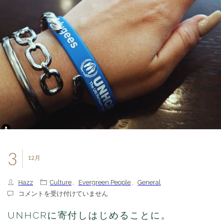
3
12月
Hazz
Culture
,
Evergreen People
,
General
UNHCR
コメントを受け付けていません
に
寄
UNHCRに寄付しはじめることに。
付