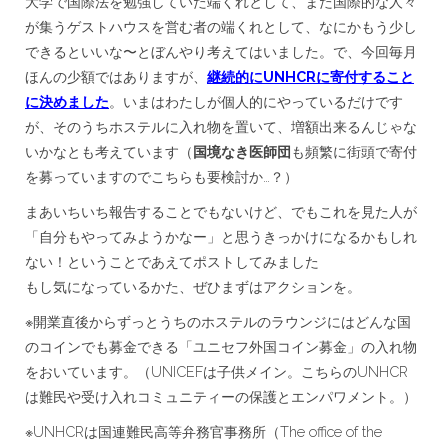
大学で国際法を勉強していた端くれとして、また国際的な人々
が集うゲストハウスを営む者の端くれとして、なにかもう少し
できるといいな〜とぼんやり考えてはいました。で、今回毎月
ほんの少額ではありますが、
継続的にUNHCRに寄付すること
に決めました
。いまはわたしが個人的にやっているだけです
が、そのうちホステルに入れ物を置いて、増額出来るんじゃな
いかなとも考えています（
国境なき医師団
も頻繁に街頭で寄付
を募っていますのでこちらも要検討か…？）
まあいちいち報告することでもないけど、でもこれを見た人が
「自分もやってみようかなー」と思うきっかけになるかもしれ
ない！ということであえてポストしてみました
もし気になっているかた、ぜひまずはアクションを。
※開業直後からずっとうちのホステルのラウンジにはどんな国
のコインでも募金できる「ユニセフ外国コイン募金」の入れ物
をおいています。（UNICEFは子供メイン。こちらのUNHCR
は難民や受け入れコミュニティーの保護とエンパワメント。）
※UNHCRは国連難民高等弁務官事務所（The office of the