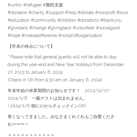
#unhcr #refugee #難民支援
#donation #charity #support #help #donate #nonprofit #love
#education #community #children #donations #thankyou
#giveback #change #givingback #volunteer #socialgood
#hope #makeadifference #nonprofitorganization
【年末の休みについて】
* Please note that general guests will not be able to stay
during the year-end and New Year holidays from December
27, 2023 to January 6, 2024.
(Check-in OK from 9:30 am on January 6, 2024)
年末年始の休業期間のお知らせです！ 2023/12/27-
2024/1/6 一般ゲストは泊まれません。
( 2024/1/6 朝9;30からチェックインOK)
寒くなってきました。みなさまくれぐれもご自愛くださ
れ〜〜〜！
＝＝＝＝＝＝＝＝＝＝＝