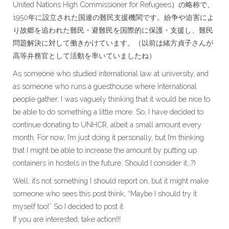
United Nations High Commissioner for Refugees）の略称で、
1950年に設立された国連の難民支援機関です。紛争や迫害によ
り故郷を追われた難民・避難民を国際的に保護・支援し、難民
問題解決に対して働きかけています。（以前は緒方貞子さんが
高等弁務官として活動を率いていましたね）
As someone who studied international law at university, and
as someone who runs a guesthouse where international
people gather, I was vaguely thinking that it would be nice to
be able to do something a little more. So, I have decided to
continue donating to UNHCR, albeit a small amount every
month. For now, I’m just doing it personally, but I’m thinking
that I might be able to increase the amount by putting up
containers in hostels in the future. Should I consider it…?)
Well, it’s not something I should report on, but it might make
someone who sees this post think, “Maybe I should try it
myself too!” So I decided to post it
If you are interested, take action!!!