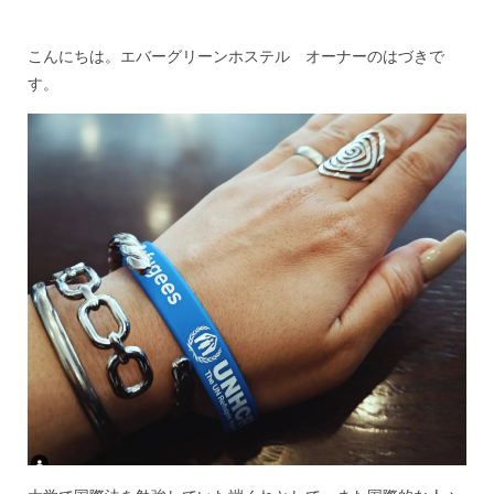
し
は
こんにちは。エバーグリーンホステル オーナーのはづきで
じ
め
す。
る
こ
と
に。
は