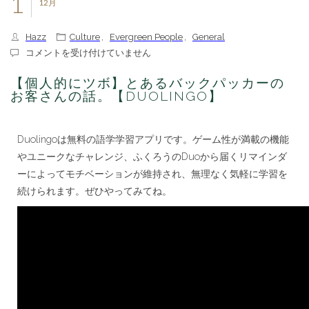
1
12月
Hazz
Culture
,
Evergreen People
,
General
【個
コメントを受け付けていません
人
的
【個人的にツボ】とあるバックパッカーの
に
お客さんの話。【DUOLINGO】
ツ
ボ】
と
Duolingoは無料の語学学習アプリです。ゲーム性が満載の機能
あ
る
やユニークなチャレンジ、ふくろうのDuoから届くリマインダ
バ
ーによってモチベーションが維持され、無理なく気軽に学習を
ッ
ク
続けられます。ぜひやってみてね。
パ
ッ
カ
ー
の
お
客
さ
ん