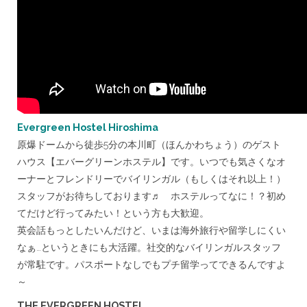
の
話。
【Duolingo】
は
Evergreen Hostel Hiroshima
原爆ドームから徒歩5分の本川町（ほんかわちょう）のゲスト
ハウス【エバーグリーンホステル】です。いつでも気さくなオ
ーナーとフレンドリーでバイリンガル（もしくはそれ以上！）
スタッフがお待ちしております♬ ホステルってなに！？初め
てだけど行ってみたい！という方も大歓迎。
英会話もっとしたいんだけど、いまは海外旅行や留学しにくい
なぁ…というときにも大活躍。社交的なバイリンガルスタッフ
が常駐です。パスポートなしでもプチ留学ってできるんですよ
～
THE EVERGREEN HOSTEL