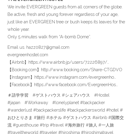
We invite EVERGREEN guests from all corners of the globe.
Be active, fresh and young forever regardless of your age,
just like an EVERGREEN tree or bush keeps its leaves for the
whole year.
Only 5 minutes walk from “A-bomb Dome”.
Email us. hazz0827@gmail.com
evergreenhostel.com
【Airbnb】https://www.airbnb.jp/users/72226897/…
【Booking.com】http://www.booking.com/Share-CTGDVO
【Instagram】https://www.instagram.com/evergreenho…
【Facebook】https://www.facebook.com/EvergreenHos…
＃語学学習 #ゲストハウス #シェアハウス #Hostel
#japan #Workaway #lonelyplanet #backpacker
#wanderlust #backpackerslife #backpackersworld #hotel #
おひとりさま #旅行 #ホテル #ゲストハウス #airbnb #国際交
流 #guesthouse #trip #travel #海外旅行 #旅人 #一人旅
#traveltheworld #traveler #hiroshima #hiroshimatravel