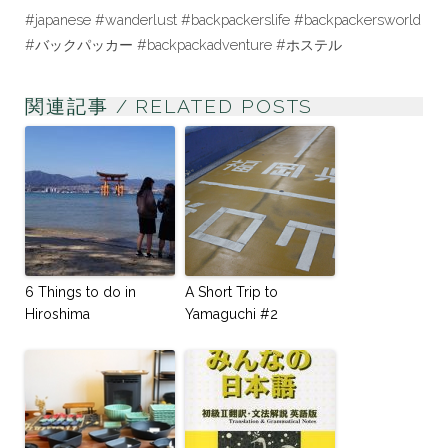
#japanese #wanderlust #backpackerslife #backpackersworld
#バックパッカー #backpackadventure #ホステル
関連記事 / RELATED POSTS
6 Things to do in
A Short Trip to
Hiroshima
Yamaguchi #2