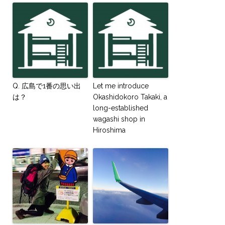
Q. 広島で1番の思い出
Let me introduce
は？
Okashidokoro Takaki, a
long-established
wagashi shop in
Hiroshima