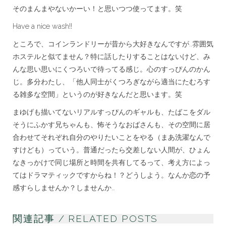
そのまんまやないかーい！と思いつつ使ってます。笑
Have a nice wash!!
ところで、コインランドリーが昔から大好きなんですが..雰囲気
ホステルと似てません？特に話したりすることはないけど、み
んな思い思いにくつろいで待ってる感じ。心のすっぴんのかん
じ。多分わたし、「他人同士がくつろぎながら適当にたむろす
る雑多な空間」というのが好きなんだと思います。笑
まゆげも描いてないリアルすっぴんのギャルも、たばこをダル
そうにふかす兄ちゃんも、怖そうなおばさんも、その空間に居
合わせてそれぞれ自分のやりたいことをやる（まあ洗濯なんで
すけども）っていう。普通だったら交差しない人間が、ひょん
なきっかけで同じ場所と時間を共有してるって、考え方によっ
てはドラマティックですからね！？どうしよう。なんか恋の予
感すらしませんか？しませんか…
関連記事 / RELATED POSTS