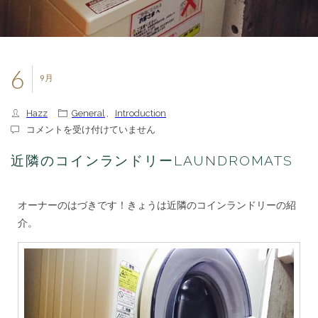
6
9月
Hazz
General
,
Introduction
近
コメントを受け付けていません
隣
の
近隣のコインランドリーLAUNDROMATS
コ
イ
ン
オーナーのはづきです！きょうは近隣のコインランドリーの紹
ラ
ン
介。
ド
リ
ー
LAUNDROMATS
は