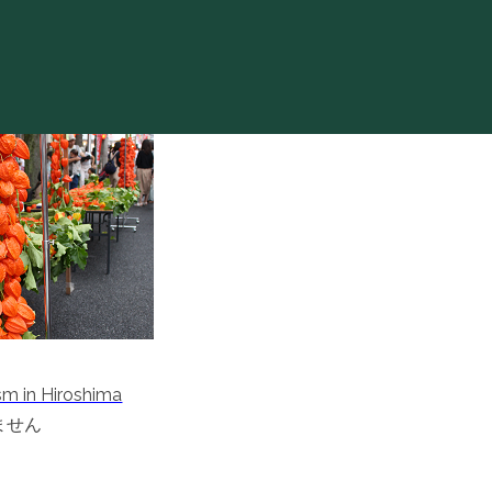
sm in Hiroshima
ません