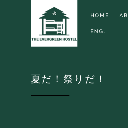
HOME
A
ENG.
夏だ！祭りだ！