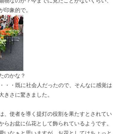
賜物なのか？
今までに見たことがないくらい、
が印象的で。
たのかな？
・・・・既に社会人だったので、
そんなに感覚は
大きさに驚きました。
は、
使者を導く提灯の役割を果たすとされてい
からお盆に仏花として飾られているようです。
愛いなぁと思いますが、
お花としてはちょっと