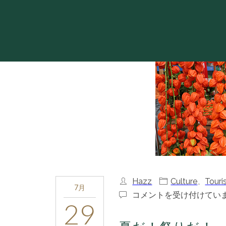
Hazz
Culture
,
Touri
7月
夏
コメントを受け付けてい
29
だ！
祭