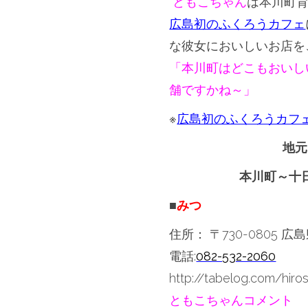
ともこちゃん
は本川町
広島初のふくろうカフェ
な彼女においしいお店を
「本川町はどこもおいし
舗ですかね～」
※
広島初のふくろうカフ
地元
本川町～十
■
みつ
住所：
〒730-0805
電話:
082-532-2060
http://tabelog.com/hir
ともこちゃんコメント 