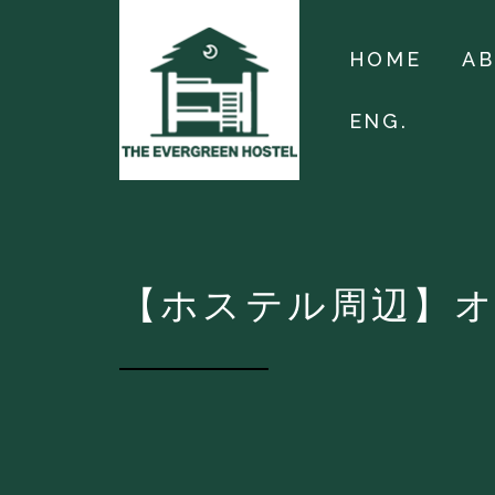
HOME
A
ENG.
【ホステル周辺】