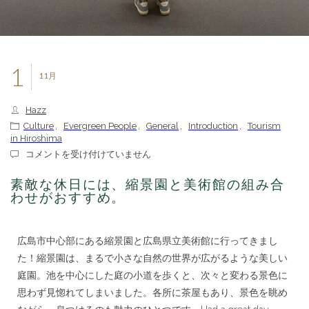
1
11月
Hazz
Culture
,
Evergreen People
,
General
,
Introduction
,
Tourism
in Hiroshima
素
コメントを受け付けていません
敵
な
素敵な休日には、縮景園と美術館の組み合
休
わせがおすすめ。
日
に
は、
広島市中心部にある縮景園と広島県立美術館に行ってきまし
縮
景
た！縮景園は、まるで小さな自然の世界が広がるような美しい
園
庭園。池を中心にした庭の小道を歩くと、次々と変わる景色に
と
美
思わず見惚れてしまいました。各所に茶屋もあり、景色を眺め
術