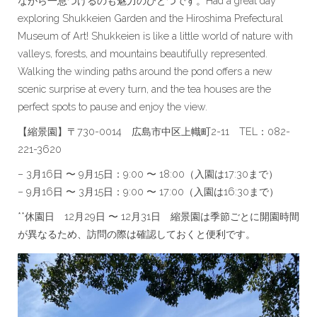
ながら一息つけるのも魅力のひとつです。Had a great day
館
exploring Shukkeien Garden and the Hiroshima Prefectural
の
組
Museum of Art! Shukkeien is like a little world of nature with
み
valleys, forests, and mountains beautifully represented.
合
わ
Walking the winding paths around the pond offers a new
せ
scenic surprise at every turn, and the tea houses are the
が
perfect spots to pause and enjoy the view.
お
す
【縮景園】〒730-0014 広島市中区上幟町2-11
TEL：082-
す
め。
221-3620
は
– 3月16日 〜 9月15日：9:00 〜 18:00（入園は17:30まで）
– 9月16日 〜 3月15日：9:00 〜 17:00（入園は16:30まで）
**休園日 12月29日 〜 12月31日 縮景園は季節ごとに開園時間
が異なるため、訪問の際は確認しておくと便利です。