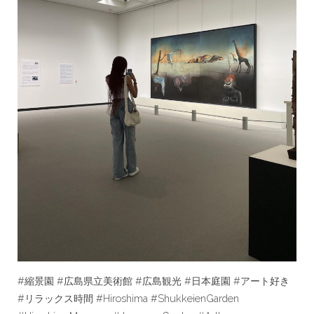
#縮景園 #広島県立美術館 #広島観光 #日本庭園 #アート好き
#リラックス時間 #Hiroshima #ShukkeienGarden