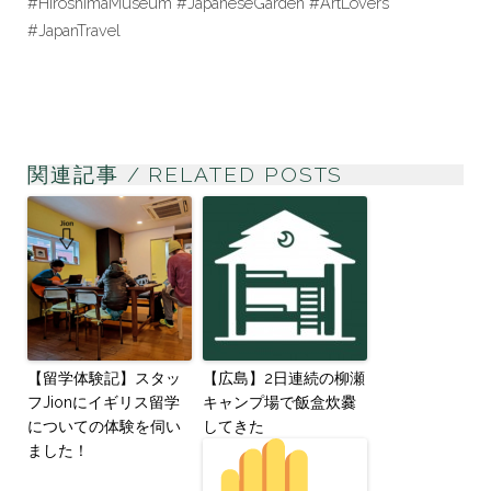
#HiroshimaMuseum #JapaneseGarden #ArtLovers
#JapanTravel
関連記事 / RELATED POSTS
【留学体験記】スタッ
【広島】2日連続の柳瀬
フJionにイギリス留学
キャンプ場で飯盒炊爨
についての体験を伺い
してきた
ました！