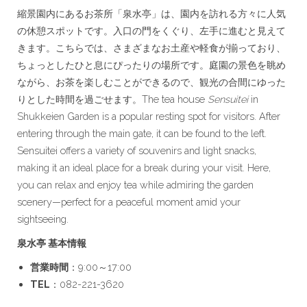
縮景園内にあるお茶所「泉水亭」は、園内を訪れる方々に人気
の休憩スポットです。入口の門をくぐり、左手に進むと見えて
きます。こちらでは、さまざまなお土産や軽食が揃っており、
ちょっとしたひと息にぴったりの場所です。庭園の景色を眺め
ながら、お茶を楽しむことができるので、観光の合間にゆった
りとした時間を過ごせます。The tea house
Sensuitei
in
Shukkeien Garden is a popular resting spot for visitors. After
entering through the main gate, it can be found to the left.
Sensuitei offers a variety of souvenirs and light snacks,
making it an ideal place for a break during your visit. Here,
you can relax and enjoy tea while admiring the garden
scenery—perfect for a peaceful moment amid your
sightseeing.
泉水亭 基本情報
営業時間
：9:00～17:00
TEL
：082-221-3620