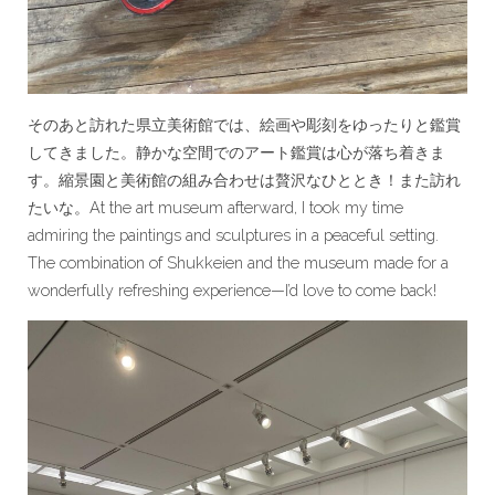
そのあと訪れた県立美術館では、絵画や彫刻をゆったりと鑑賞
してきました。静かな空間でのアート鑑賞は心が落ち着きま
す。縮景園と美術館の組み合わせは贅沢なひととき！また訪れ
たいな。At the art museum afterward, I took my time
admiring the paintings and sculptures in a peaceful setting.
The combination of Shukkeien and the museum made for a
wonderfully refreshing experience—I’d love to come back!