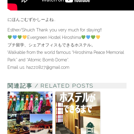
にほんごむずかしーよね…
Esther/Shuich Thank you very much for staying!!
Evergreen Hostel Hiroshima
プチ留学、シェアオフィスもできるホステル。
Walkable from the world famous “Hiroshima Peace Memorial
Park” and “Atomic Bomb Dome”.
Email us. hazz0827@gmail.com
関連記事 / RELATED POSTS