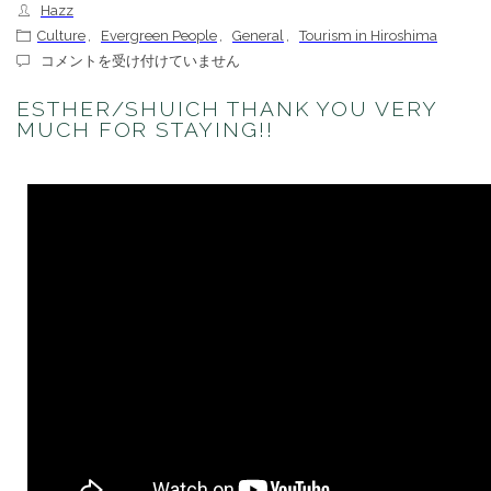
Hazz
Culture
,
Evergreen People
,
General
,
Tourism in Hiroshima
Esther/Shuich
コメントを受け付けていません
Thank
you
ESTHER/SHUICH THANK YOU VERY
very
MUCH FOR STAYING!!
much
for
staying!!
は