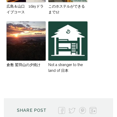
広島＆山口 1dayドラ
このホステルができる
イブコース
まで12
倉敷 鷲羽山の夕焼け
Not‌ ‌a‌ ‌stranger‌ ‌to‌ ‌the‌
‌land‌ ‌of‌ ‌日‌本‌
SHARE POST