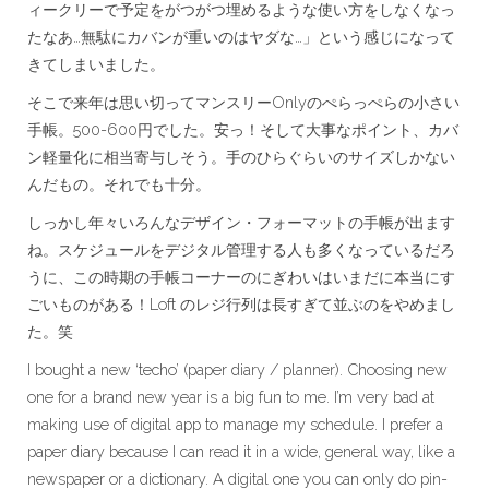
ィークリーで予定をがつがつ埋めるような使い方をしなくなっ
たなあ…無駄にカバンが重いのはヤダな…」という感じになって
きてしまいました。
そこで来年は思い切ってマンスリーOnlyのぺらっぺらの小さい
手帳。500-600円でした。安っ！そして大事なポイント、カバ
ン軽量化に相当寄与しそう。手のひらぐらいのサイズしかない
んだもの。それでも十分。
しっかし年々いろんなデザイン・フォーマットの手帳が出ます
ね。スケジュールをデジタル管理する人も多くなっているだろ
うに、この時期の手帳コーナーのにぎわいはいまだに本当にす
ごいものがある！Loft のレジ行列は長すぎて並ぶのをやめまし
た。笑
I bought a new ‘techo’ (paper diary / planner). Choosing new
one for a brand new year is a big fun to me. I’m very bad at
making use of digital app to manage my schedule. I prefer a
paper diary because I can read it in a wide, general way, like a
newspaper or a dictionary. A digital one you can only do pin-