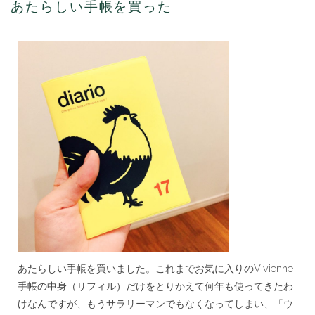
ら
あたらしい手帳を買った
し
い
手
帳
を
買
っ
た
は
あたらしい手帳を買いました。これまでお気に入りのVivienne
手帳の中身（リフィル）だけをとりかえて何年も使ってきたわ
けなんですが、もうサラリーマンでもなくなってしまい、「ウ