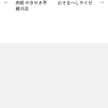
肉処 やきやき亭
おそるべしサイゼ
横川店