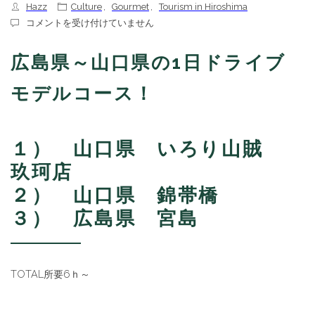
Hazz
Culture
,
Gourmet
,
Tourism in Hiroshima
広
コメントを受け付けていません
島
＆
広島県～山口県の1日ドライブ
山
口
1day
モデルコース！
ド
ラ
イ
ブ
１） 山口県 いろり山賊
コ
ー
玖珂店
ス
は
２） 山口県 錦帯橋
３） 広島県 宮島
TOTAL所要6ｈ～