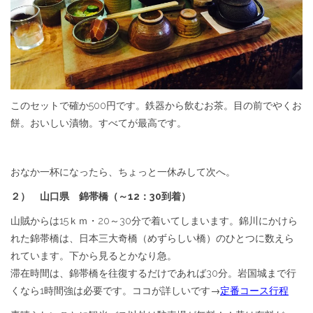
このセットで確か500円です。鉄器から飲むお茶。目の前でやくお
餅。おいしい漬物。すべてが最高です。
おなか一杯になったら、ちょっと一休みして次へ。
２） 山口県 錦帯橋（～12：30到着）
山賊からは15ｋｍ・20～30分で着いてしまいます。錦川にかけら
れた錦帯橋は、日本三大奇橋（めずらしい橋）のひとつに数えら
れています。下から見るとかなり急。
滞在時間は、錦帯橋を往復するだけであれば30分。岩国城まで行
くなら1時間強は必要です。ココが詳しいです→
定番コース行程