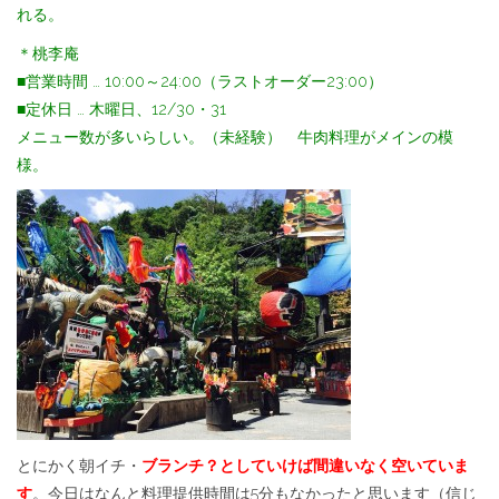
れる。
＊桃李庵
■営業時間 … 10:00～24:00（ラストオーダー23:00）
■定休日 … 木曜日、12/30・31
メニュー数が多いらしい。（未経験） 牛肉料理がメインの模
様。
とにかく朝イチ・
ブランチ？としていけば間違いなく空いていま
す
。今日はなんと料理提供時間は5分もなかったと思います（信じ