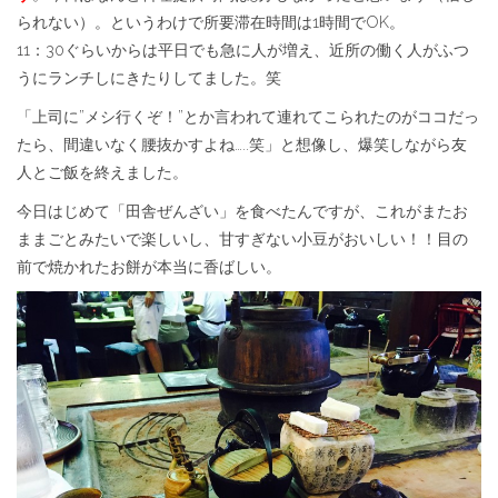
られない）。というわけで所要滞在時間は1時間でOK。
11：30ぐらいからは平日でも急に人が増え、近所の働く人がふつ
うにランチしにきたりしてました。笑
「上司に”メシ行くぞ！”とか言われて連れてこられたのがココだっ
たら、間違いなく腰抜かすよね…..笑」と想像し、爆笑しながら友
人とご飯を終えました。
今日はじめて「田舎ぜんざい」を食べたんですが、これがまたお
ままごとみたいで楽しいし、甘すぎない小豆がおいしい！！目の
前で焼かれたお餅が本当に香ばしい。