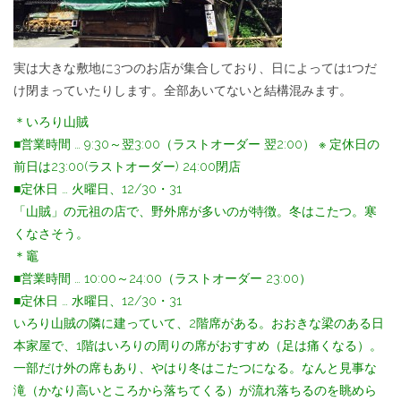
実は大きな敷地に3つのお店が集合しており、日によっては1つだ
け閉まっていたりします。全部あいてないと結構混みます。
＊いろり山賊
■営業時間 … 9:30～翌3:00（ラストオーダー 翌2:00） ※ 定休日の
前日は23:00(ラストオーダー) 24:00閉店
■定休日 … 火曜日、12/30・31
「山賊」の元祖の店で、野外席が多いのが特徴。冬はこたつ。寒
くなさそう。
＊竈
■営業時間 … 10:00～24:00（ラストオーダー 23:00）
■定休日 … 水曜日、12/30・31
いろり山賊の隣に建っていて、2階席がある。おおきな梁のある日
本家屋で、1階はいろりの周りの席がおすすめ（足は痛くなる）。
一部だけ外の席もあり、やはり冬はこたつになる。なんと見事な
滝（かなり高いところから落ちてくる）が流れ落ちるのを眺めら