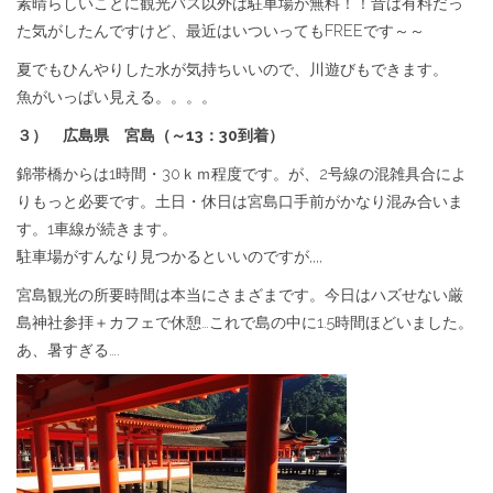
素晴らしいことに観光バス以外は駐車場が無料！！昔は有料だっ
た気がしたんですけど、最近はいついってもFREEです～～
夏でもひんやりした水が気持ちいいので、川遊びもできます。
魚がいっぱい見える。。。。
３） 広島県 宮島（～13：30到着）
錦帯橋からは1時間・30ｋｍ程度です。が、2号線の混雑具合によ
りもっと必要です。土日・休日は宮島口手前がかなり混み合いま
す。1車線が続きます。
駐車場がすんなり見つかるといいのですが,,,,
宮島観光の所要時間は本当にさまざまです。今日はハズせない厳
島神社参拝＋カフェで休憩…これで島の中に1.5時間ほどいました。
あ、暑すぎる….