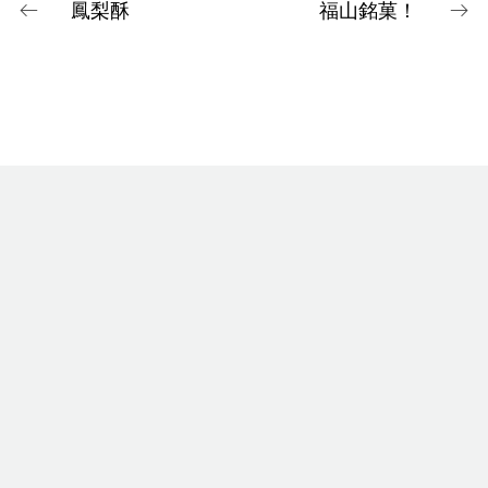
鳳梨酥
福山銘菓！