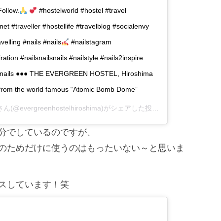
Follow.
#hostelworld #hostel #travel
et #traveller #hostellife #travelblog #socialenvy
velling #nails #nails
#nailstagram
ration #nailsnailsnails #nailstyle #nails2inspire
#gelnails ●●● THE EVERGREEN HOSTEL, Hiroshima
 from the world famous “Atomic Bomb Dome”
さん(@evergreenhostelhiroshima)がシェアした投稿 –
2019年 6月月1
分でしているのですが、
のためだけに使うのはもったいない～と思いま
スしています！笑