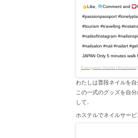
Like,
Comment and
#passionpassport #lonelyplan
#tourism #travelling #instatra
#nailsofinstagram #nailsinspi
#nailsalon #nail #nailart 
JAPAN Only 5 minutes walk
Evergreen Hostel Hiroshima
わたしは普段ネイルを自
この一式のグッズを自分
して…
ホステルでネイルサービ