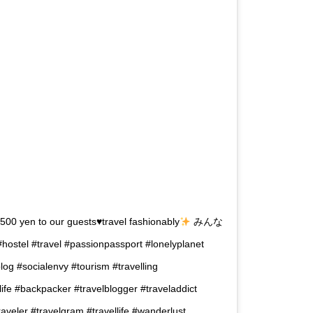
y 500 yen to our guests
♥
travel fashionably
みんな
hostel #travel #passionpassport #lonelyplanet
lblog #socialenvy #tourism #travelling
life #backpacker #travelblogger #traveladdict
aveler #travelgram #travellife #wanderlust