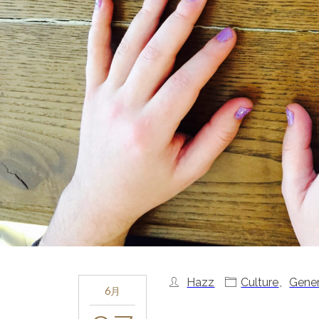
Hazz
Culture
,
Gener
6月