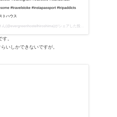
some #travelstoke #instapassport #tripaddicts
#ゲストハウス
さん(@evergreenhostelhiroshima)がシェアした投稿 –
2019年 3月月2
です。
ぐらいしかできないですが。