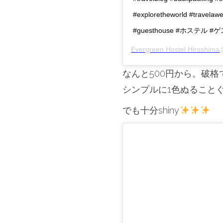
#exploretheworld #travelawe
#guesthouse #ホステル 
Evergreen Hostel Hiroshima
なんと500円から。破格
シンプルに1色ぬること
でも十分shiny