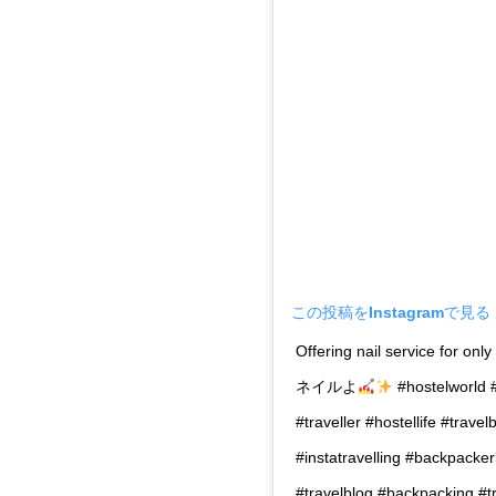
この投稿をInstagramで見る
Offering nail service for onl
ネイルよ
#hostelworld #
#traveller #hostellife #trave
#instatravelling #backpacker
#travelblog #backpacking #tr