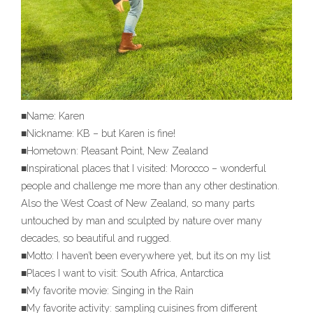
■Name: Karen
■Nickname: KB – but Karen is fine!
■Hometown: Pleasant Point, New Zealand
■Inspirational places that I visited: Morocco – wonderful
people and challenge me more than any other destination.
Also the West Coast of New Zealand, so many parts
untouched by man and sculpted by nature over many
decades, so beautiful and rugged.
■Motto: I haven’t been everywhere yet, but its on my list
■Places I want to visit: South Africa, Antarctica
■My favorite movie: Singing in the Rain
■My favorite activity: sampling cuisines from different