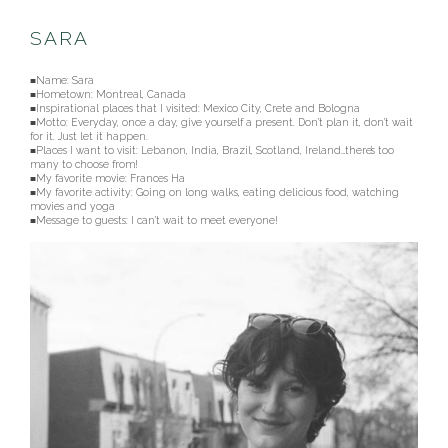
SARA
■Name:
Sara
■Hometown: Montreal, Canada
■Inspirational places that I visited: Mexico City, Crete and Bologna
■Motto: Everyday, once a day, give yourself a present. Don’t plan it, don’t wait
for it. Just let it happen.
■Places I want to visit: Lebanon, India, Brazil, Scotland, Ireland…there’s too
many to choose from!
■My favorite movie: Frances Ha
■My favorite activity: Going on long walks, eating delicious food, watching
movies and yoga
■Message to guests: I can’t wait to meet everyone!