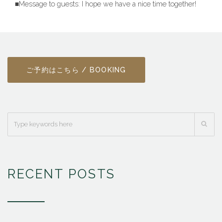
■Message to guests: I hope we have a nice time together!
ご予約はこちら / BOOKING
RECENT POSTS