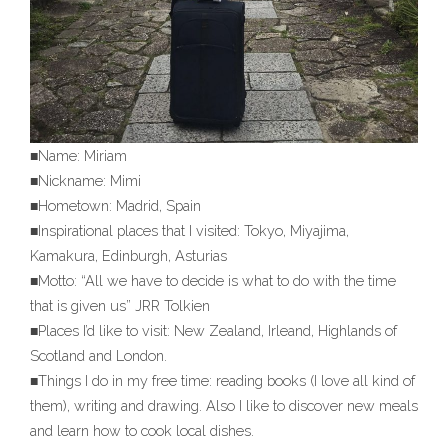
■Name: Miriam
■Nickname: Mimi
■Hometown: Madrid, Spain
■Inspirational places that I visited: Tokyo, Miyajima,
Kamakura, Edinburgh, Asturias
■Motto: “All we have to decide is what to do with the time
that is given us” JRR Tolkien
■Places I’d like to visit: New Zealand, Irleand, Highlands of
Scotland and London.
■Things I do in my free time: reading books (I love all kind of
them), writing and drawing. Also I like to discover new meals
and learn how to cook local dishes.