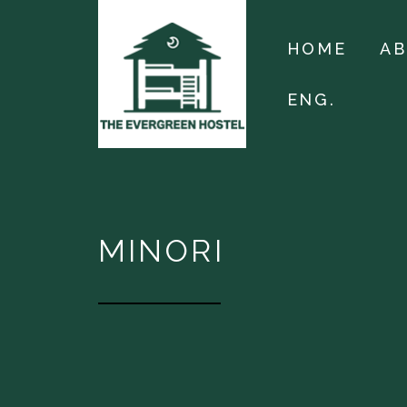
HOME
A
ENG.
MINORI