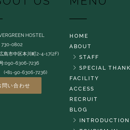
BOUT US
MENU
EVERGREEN HOSTEL
HOME
730-0802
ABOUT
島市中区本川町2-4-17(2F)
STAFF
:090-6306-7236
SPECIAL THAN
-90-6306-7236)
FACILITY
お問い合わせ
ACCESS
RECRUIT
BLOG
INTRODUCTION