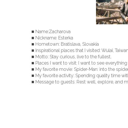
■ Name:Zacharova
■ Nickname: Esterka
■ Hometown: Bratislava, Slovakia
■ Inspirational places that I visited: Wulai, Taiwa
■ Motto: Stay curious, live to the fullest.
■ Places I want to visit: I want to see everything
■ My favorite movie: Spider-Man: into the spide
■ My favorite activity: Spending quality time wi
■ Message to guests: Rest well, explore, and 