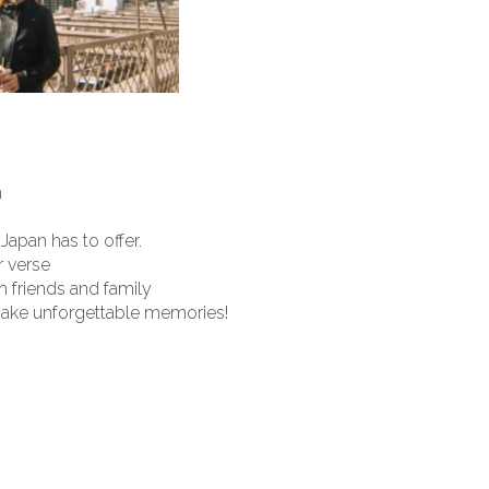
n
 Japan has to offer.
r verse
th friends and family
make unforgettable memories!