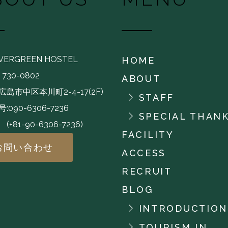
EVERGREEN HOSTEL
HOME
730-0802
ABOUT
島市中区本川町2-4-17(2F)
STAFF
:090-6306-7236
SPECIAL THAN
-90-6306-7236)
FACILITY
お問い合わせ
ACCESS
RECRUIT
BLOG
INTRODUCTION
TOURISM IN