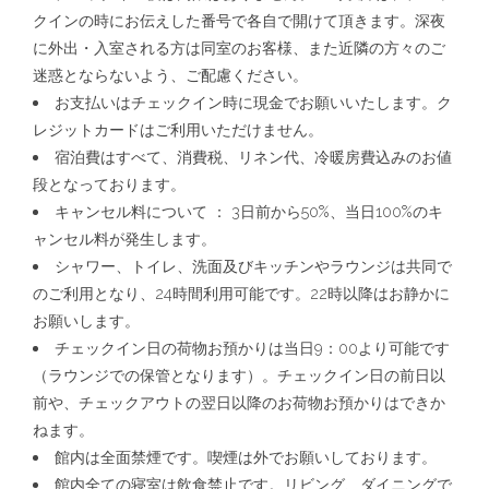
クインの時にお伝えした番号で各自で開けて頂きます。深夜
に外出・入室される方は同室のお客様、また近隣の方々のご
迷惑とならないよう、ご配慮ください。
お支払いはチェックイン時に現金でお願いいたします。ク
レジットカードはご利用いただけません。
宿泊費はすべて、消費税、リネン代、冷暖房費込みのお値
段となっております。
キャンセル料について ： 3日前から50%、当日100%のキ
ャンセル料が発生します。
シャワー、トイレ、洗面及びキッチンやラウンジは共同で
のご利用となり、24時間利用可能です。22時以降はお静かに
お願いします。
チェックイン日の荷物お預かりは当日9：00より可能です
（ラウンジでの保管となります）。チェックイン日の前日以
前や、チェックアウトの翌日以降のお荷物お預かりはできか
ねます。
館内は全面禁煙です。喫煙は外でお願いしております。
館内全ての寝室は飲食禁止です。リビング、ダイニングで