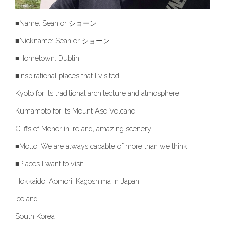
■Name: Sean or ショーン
■Nickname: Sean or ショーン
■Hometown: Dublin
■Inspirational places that I visited:
Kyoto for its traditional architecture and atmosphere
Kumamoto for its Mount Aso Volcano
Cliffs of Moher in Ireland, amazing scenery
■Motto: We are always capable of more than we think
■Places I want to visit:
Hokkaido, Aomori, Kagoshima in Japan
Iceland
South Korea