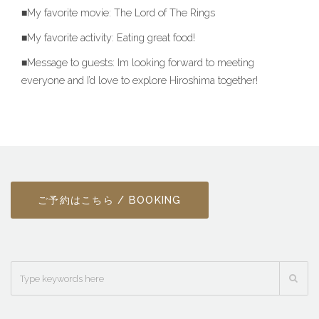
■My favorite movie: The Lord of The Rings
■My favorite activity: Eating great food!
■Message to guests: Im looking forward to meeting
everyone and I’d love to explore Hiroshima together!
ご予約はこちら / BOOKING