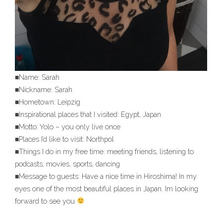
■Name: Sarah
■Nickname: Sarah
■Hometown: Leipzig
■Inspirational places that I visited: Egypt, Japan
■Motto: Yolo – you only live once
■Places I’d like to visit: Northpol
■Things I do in my free time: meeting friends, listening to
podcasts, movies, sports, dancing
■Message to guests: Have a nice time in Hiroshima! In my
eyes one of the most beautiful places in Japan. Im looking
forward to see you