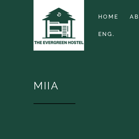
HOME
A
ENG.
MIIA