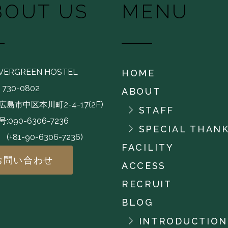
BOUT US
MENU
EVERGREEN HOSTEL
HOME
730-0802
ABOUT
島市中区本川町2-4-17(2F)
STAFF
:090-6306-7236
SPECIAL THAN
-90-6306-7236)
FACILITY
お問い合わせ
ACCESS
RECRUIT
BLOG
INTRODUCTION