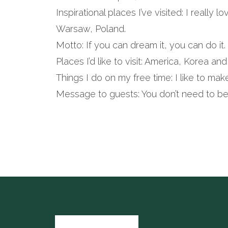
Inspirational places I’ve visited: I really
Warsaw, Poland.
Motto: If you can dream it, you can do it.
Places I’d like to visit: America, Korea and
Things I do on my free time: I like to ma
Message to guests: You don’t need to be a