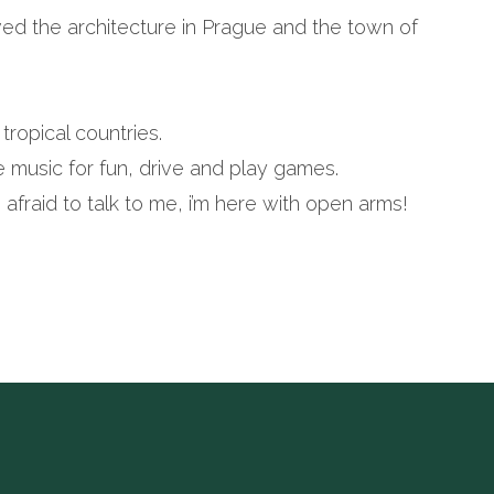
 loved the architecture in Prague and the town of
 tropical countries.
ke music for fun, drive and play games.
fraid to talk to me, i’m here with open arms!