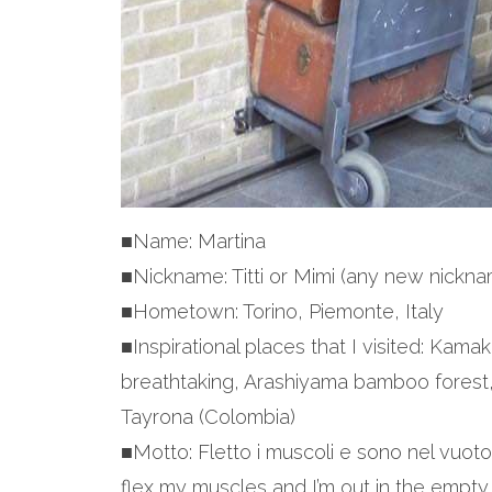
■Name: Martina
■Nickname: Titti or Mimi (any new nickna
■Hometown: Torino, Piemonte, Italy
■Inspirational places that I visited: Ka
breathtaking, Arashiyama bamboo forest,
Tayrona (Colombia)
■Motto: Fletto i muscoli e sono nel vuoto 
flex my muscles and I’m out in the empty