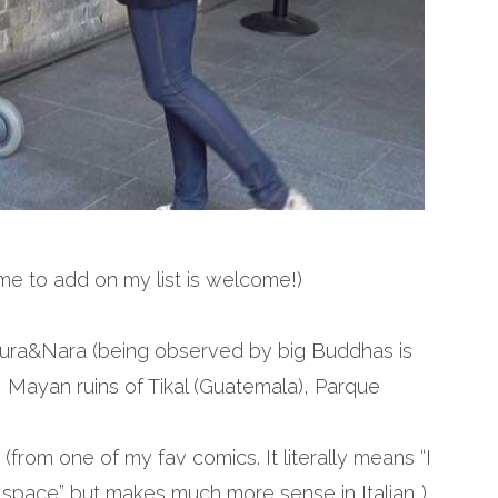
me to add on my list is welcome!)
makura&Nara (being observed by big Buddhas is
 Mayan ruins of Tikal (Guatemala), Parque
(from one of my fav comics. It literally means “I
 space” but makes much more sense in Italian..)