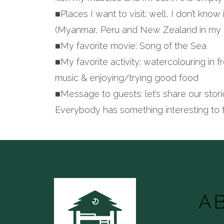
■Places I want to visit: well, I don’t kno
(Myanmar, Peru and New Zealand in my 
■My favorite movie: Song of the Sea
■My favorite activity: watercolouring in fr
music & enjoying/trying good food
■Message to guests: let’s share our stori
Everybody has something interesting to t
A