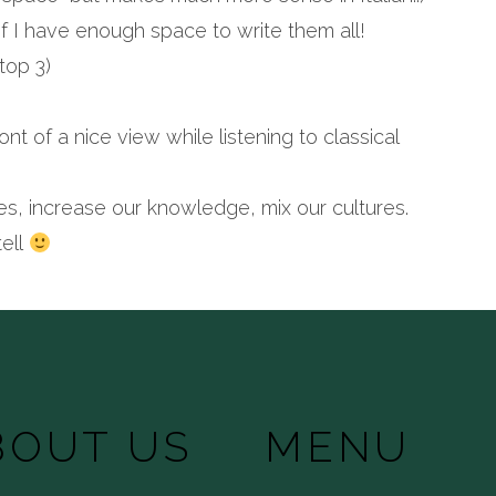
w if I have enough space to write them all!
top 3)
ont of a nice view while listening to classical
es, increase our knowledge, mix our cultures.
ell
BOUT US
MENU