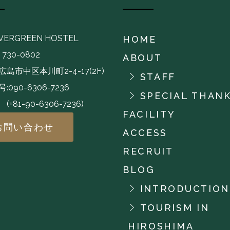
EVERGREEN HOSTEL
HOME
730-0802
ABOUT
島市中区本川町2-4-17(2F)
STAFF
:090-6306-7236
SPECIAL THAN
-90-6306-7236)
FACILITY
お問い合わせ
ACCESS
RECRUIT
BLOG
INTRODUCTION
TOURISM IN
HIROSHIMA