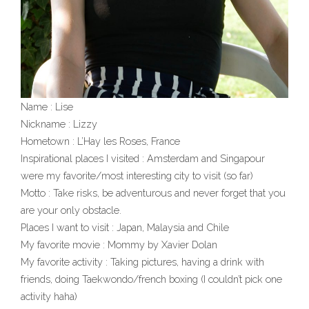
Name : Lise
Nickname : Lizzy
Hometown : L’Hay les Roses, France
Inspirational places I visited : Amsterdam and Singapour
were my favorite/most interesting city to visit (so far)
Motto : Take risks, be adventurous and never forget that you
are your only obstacle.
Places I want to visit : Japan, Malaysia and Chile
My favorite movie : Mommy by Xavier Dolan
My favorite activity : Taking pictures, having a drink with
friends, doing Taekwondo/french boxing (I couldn’t pick one
activity haha)