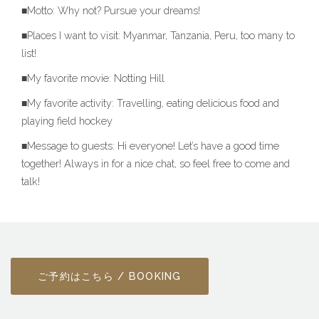
■Motto: Why not? Pursue your dreams!
■Places I want to visit: Myanmar, Tanzania, Peru, too many to
list!
■My favorite movie: Notting Hill
■My favorite activity: Travelling, eating delicious food and
playing field hockey
■Message to guests: Hi everyone! Let’s have a good time
together! Always in for a nice chat, so feel free to come and
talk!
ご予約はこちら / BOOKING