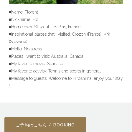
■Name: Florent
■Nickname: Flo
■Hometown: St Jacut Les Pins, France
■Inspirational places that I visited: Crozon (France), Krk
(Slovenia)
■Motto: No stress
■Places I want to visit: Australia, Canada
■My favorite movie: Scarface
■My favorite activity: Tennis and sports in general
■Message to guests: Welcome to Hiroshima, enjoy your stay
!
ご予約はこちら / BOOKING