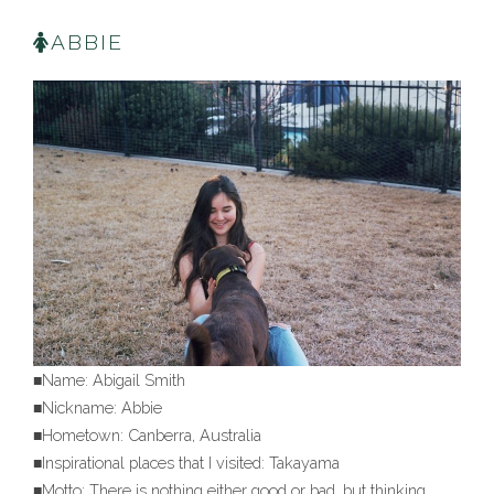
ABBIE
■Name: Abigail Smith
■Nickname: Abbie
■Hometown: Canberra, Australia
■Inspirational places that I visited: Takayama
■Motto: There is nothing either good or bad, but thinking