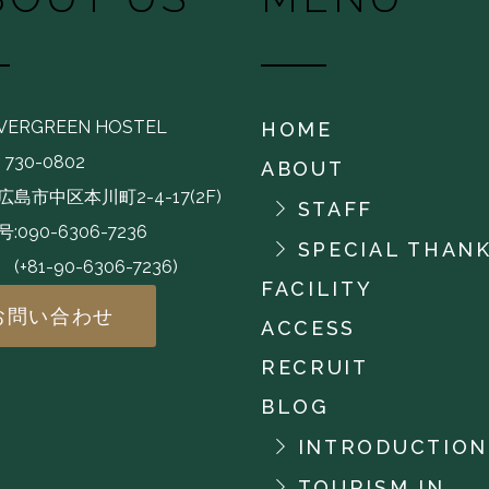
EVERGREEN HOSTEL
HOME
730-0802
ABOUT
島市中区本川町2-4-17(2F)
STAFF
:090-6306-7236
SPECIAL THAN
-90-6306-7236)
FACILITY
お問い合わせ
ACCESS
RECRUIT
BLOG
INTRODUCTION
TOURISM IN