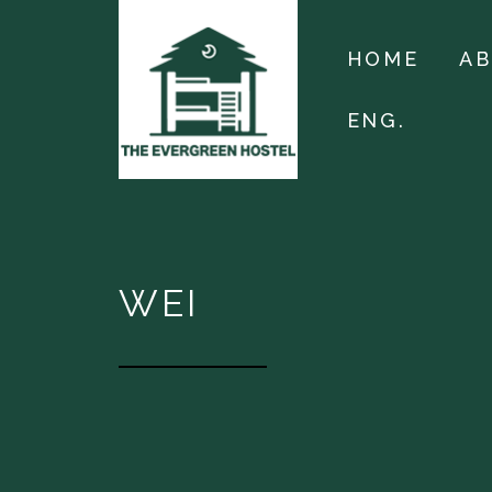
HOME
A
ENG.
WEI