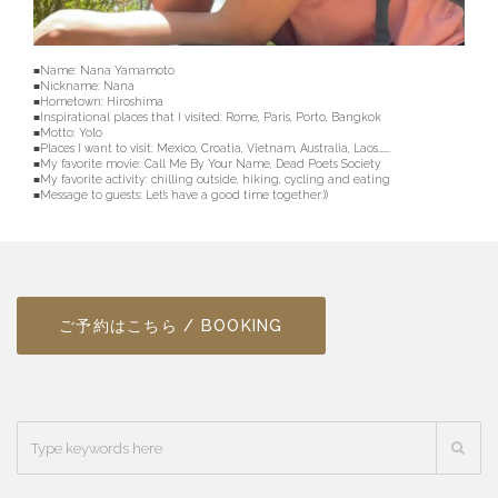
■Name:
Nana
Yamamoto
■Nickname:
Nana
■Hometown: Hiroshima
■Inspirational places that I visited: Rome, Paris, Porto, Bangkok
■Motto: Yolo
■Places I want to visit: Mexico, Croatia, Vietnam, Australia, Laos……..
■My favorite movie: Call Me By Your Name, Dead Poets Society
■My favorite activity: chilling outside, hiking, cycling and eating
■Message to guests: Let’s have a good time together:))
ご予約はこちら / BOOKING